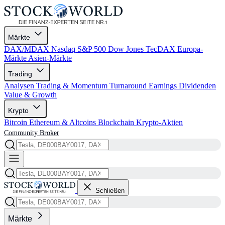
Märkte
DAX/MDAX
Nasdaq
S&P 500
Dow Jones
TecDAX
Europa-
Märkte
Asien-Märkte
Trading
Analysen
Trading & Momentum
Turnaround
Earnings
Dividenden
Value & Growth
Krypto
Bitcoin
Ethereum & Altcoins
Blockchain
Krypto-Aktien
Community
Broker
Schließen
Märkte