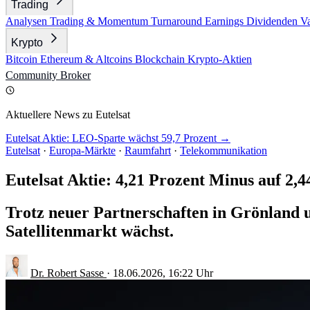
Trading
Analysen
Trading & Momentum
Turnaround
Earnings
Dividenden
V
Krypto
Bitcoin
Ethereum & Altcoins
Blockchain
Krypto-Aktien
Community
Broker
Aktuellere News zu Eutelsat
Eutelsat Aktie: LEO-Sparte wächst 59,7 Prozent →
Eutelsat
·
Europa-Märkte
·
Raumfahrt
·
Telekommunikation
Eutelsat Aktie: 4,21 Prozent Minus auf 2,
Trotz neuer Partnerschaften in Grönland 
Satellitenmarkt wächst.
Dr. Robert Sasse
·
18.06.2026, 16:22 Uhr