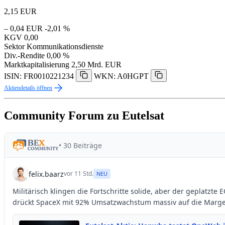
2,15
EUR
– 0,04 EUR
-2,01 %
KGV
0,00
Sektor
Kommunikationsdienste
Div.-Rendite
0,00 %
Marktkapitalisierung
2,50 Mrd. EUR
ISIN: FR0010221234
WKN: A0HGPT
Aktiendetails öffnen
Community Forum zu Eutelsat