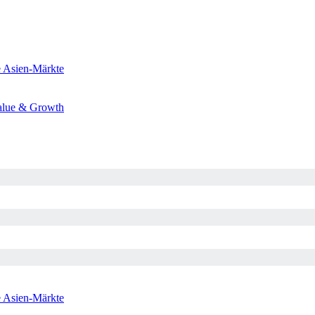
e
Asien-Märkte
alue & Growth
e
Asien-Märkte