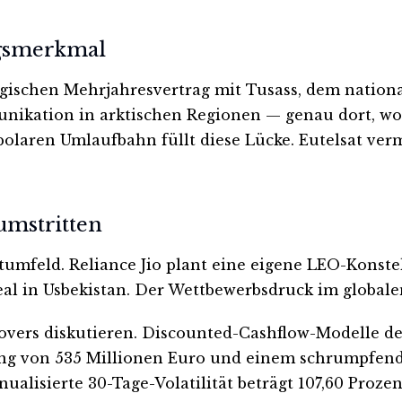
ngsmerkmal
ategischen Mehrjahresvertrag mit Tusass, dem nati
unikation in arktischen Regionen — genau dort, wo
laren Umlaufbahn füllt diese Lücke. Eutelsat verm
umstritten
tumfeld. Reliance Jio plant eine eigene LEO-Konste
deal in Usbekistan. Der Wettbewerbsdruck im global
overs diskutieren. Discounted-Cashflow-Modelle d
bung von 535 Millionen Euro und einem schrumpfend
alisierte 30-Tage-Volatilität beträgt 107,60 Prozent