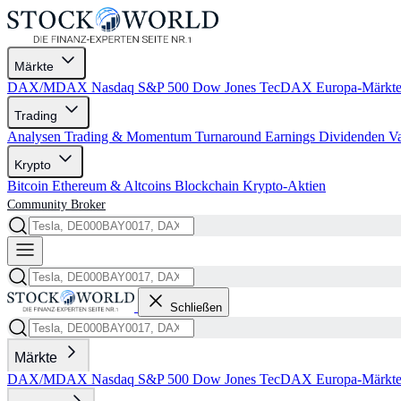
Märkte
DAX/MDAX
Nasdaq
S&P 500
Dow Jones
TecDAX
Europa-Märkt
Trading
Analysen
Trading & Momentum
Turnaround
Earnings
Dividenden
V
Krypto
Bitcoin
Ethereum & Altcoins
Blockchain
Krypto-Aktien
Community
Broker
Schließen
Märkte
DAX/MDAX
Nasdaq
S&P 500
Dow Jones
TecDAX
Europa-Märkt