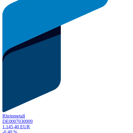
Rheinmetall
DE0007030009
1.145,40 EUR
-0,40 %