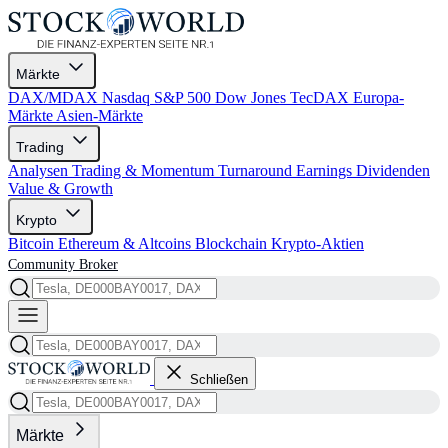
Märkte
DAX/MDAX
Nasdaq
S&P 500
Dow Jones
TecDAX
Europa-
Märkte
Asien-Märkte
Trading
Analysen
Trading & Momentum
Turnaround
Earnings
Dividenden
Value & Growth
Krypto
Bitcoin
Ethereum & Altcoins
Blockchain
Krypto-Aktien
Community
Broker
Schließen
Märkte