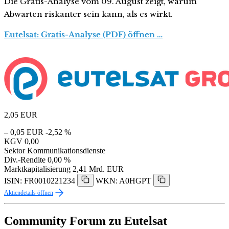
Die Gratis-Analyse vom 09. August zeigt, warum
Abwarten riskanter sein kann, als es wirkt.
Eutelsat: Gratis-Analyse (PDF) öffnen …
2,05
EUR
– 0,05 EUR
-2,52 %
KGV
0,00
Sektor
Kommunikationsdienste
Div.-Rendite
0,00 %
Marktkapitalisierung
2,41 Mrd. EUR
ISIN: FR0010221234
WKN: A0HGPT
Aktiendetails öffnen
Community Forum zu Eutelsat