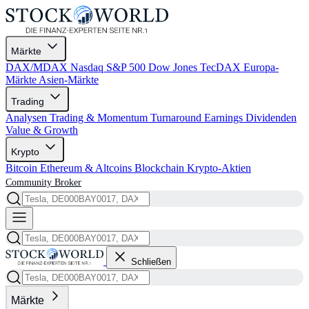
Märkte
DAX/MDAX
Nasdaq
S&P 500
Dow Jones
TecDAX
Europa-
Märkte
Asien-Märkte
Trading
Analysen
Trading & Momentum
Turnaround
Earnings
Dividenden
Value & Growth
Krypto
Bitcoin
Ethereum & Altcoins
Blockchain
Krypto-Aktien
Community
Broker
Schließen
Märkte