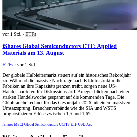
vor 1 Std.
·
ETFs
iShares Global Semiconductors ETF: Applied
Materials am 13. August
ETFs
·
vor 1 Std.
Der globale Halbleitermarkt steuert auf ein historisches Rekordjahr
zu. Während die massive Nachfrage nach KI-Infrastruktur die
Fabriken an ihre Kapazitätsgrenzen treibt, sorgen neue US-
Handelsbarrieren für Diskussionsstoff. Anleger blicken nach einer
starken Handelswoche gespannt auf die kommenden Tage. Die
Chipbranche rechnet für das Gesamtjahr 2026 mit einem massiven
Umsatzsprung. Branchenverbände wie die SIA und WSTS
prognostizieren Erlöse zwischen 1,5 und 1,65…
iShares MSCI Global Semiconductors UCITS ETF USD Acc