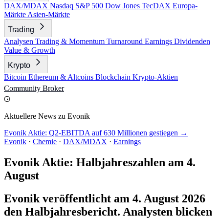
DAX/MDAX
Nasdaq
S&P 500
Dow Jones
TecDAX
Europa-
Märkte
Asien-Märkte
Trading
Analysen
Trading & Momentum
Turnaround
Earnings
Dividenden
Value & Growth
Krypto
Bitcoin
Ethereum & Altcoins
Blockchain
Krypto-Aktien
Community
Broker
Aktuellere News zu Evonik
Evonik Aktie: Q2-EBITDA auf 630 Millionen gestiegen →
Evonik
·
Chemie
·
DAX/MDAX
·
Earnings
Evonik Aktie: Halbjahreszahlen am 4.
August
Evonik veröffentlicht am 4. August 2026
den Halbjahresbericht. Analysten blicken