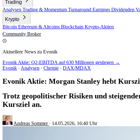
Trading
Analysen
Trading & Momentum
Turnaround
Earnings
Dividenden
V
Krypto
Bitcoin
Ethereum & Altcoins
Blockchain
Krypto-Aktien
Community
Broker
Aktuellere News zu Evonik
Evonik Aktie: Q2-EBITDA auf 630 Millionen gestiegen →
Evonik
·
Analysen
·
Chemie
·
DAX/MDAX
Evonik Aktie: Morgan Stanley hebt Kurszi
Trotz geopolitischer Risiken und steigend
Kursziel an.
Andreas Sommer
·
14.05.2026, 16:40 Uhr