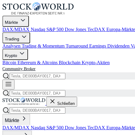
Märkte
DAX/MDAX
Nasdaq
S&P 500
Dow Jones
TecDAX
Europa-Märkt
Trading
Analysen
Trading & Momentum
Turnaround
Earnings
Dividenden
V
Krypto
Bitcoin
Ethereum & Altcoins
Blockchain
Krypto-Aktien
Community
Broker
Schließen
Märkte
DAX/MDAX
Nasdaq
S&P 500
Dow Jones
TecDAX
Europa-Märkt