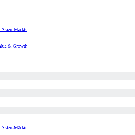
e
Asien-Märkte
alue & Growth
e
Asien-Märkte