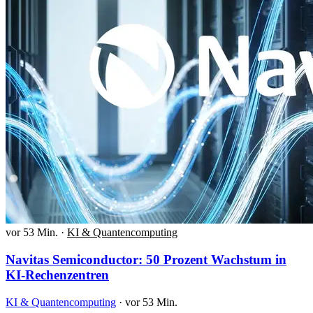
vor 53 Min.
·
KI & Quantencomputing
Navitas Semiconductor: 50 Prozent Wachstum in
KI-Rechenzentren
KI & Quantencomputing
·
vor 53 Min.