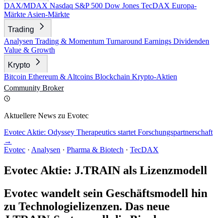
DAX/MDAX
Nasdaq
S&P 500
Dow Jones
TecDAX
Europa-
Märkte
Asien-Märkte
Trading
Analysen
Trading & Momentum
Turnaround
Earnings
Dividenden
Value & Growth
Krypto
Bitcoin
Ethereum & Altcoins
Blockchain
Krypto-Aktien
Community
Broker
Aktuellere News zu Evotec
Evotec Aktie: Odyssey Therapeutics startet Forschungspartnerschaft
→
Evotec
·
Analysen
·
Pharma & Biotech
·
TecDAX
Evotec Aktie: J.TRAIN als Lizenzmodell
Evotec wandelt sein Geschäftsmodell hin
zu Technologielizenzen. Das neue