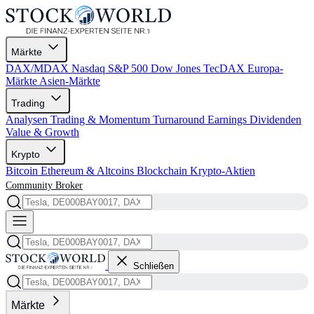
Märkte
DAX/MDAX
Nasdaq
S&P 500
Dow Jones
TecDAX
Europa-
Märkte
Asien-Märkte
Trading
Analysen
Trading & Momentum
Turnaround
Earnings
Dividenden
Value & Growth
Krypto
Bitcoin
Ethereum & Altcoins
Blockchain
Krypto-Aktien
Community
Broker
Schließen
Märkte