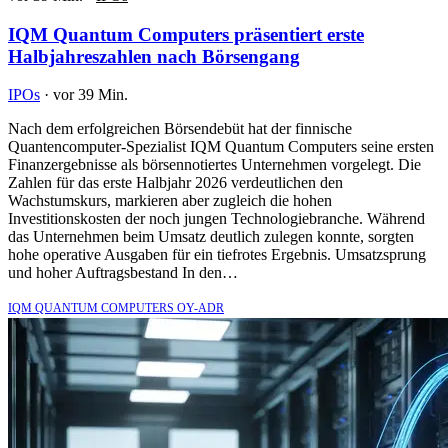
IQM Quantum Computers präsentiert erste
Halbjahreszahlen nach Börsengang
IPOs
·
vor 39 Min.
Nach dem erfolgreichen Börsendebüt hat der finnische
Quantencomputer-Spezialist IQM Quantum Computers seine ersten
Finanzergebnisse als börsennotiertes Unternehmen vorgelegt. Die
Zahlen für das erste Halbjahr 2026 verdeutlichen den
Wachstumskurs, markieren aber zugleich die hohen
Investitionskosten der noch jungen Technologiebranche. Während
das Unternehmen beim Umsatz deutlich zulegen konnte, sorgten
hohe operative Ausgaben für ein tiefrotes Ergebnis. Umsatzsprung
und hoher Auftragsbestand In den…
IQM QUANTUM COMPUTERS OY-ADR