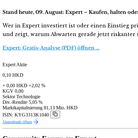
Stand heute, 09. August: Expert – Kaufen, halten ode
Wer in Expert investiert ist oder einen Einstieg pr
und zeigt, warum Abwarten gerade jetzt riskanter s
Expert: Gratis-Analyse (PDF) öffnen …
Expert Aktie
0,10
HKD
+ 0,00 HKD
+2,02 %
KGV
0,00
Sektor
Technologie
Div.-Rendite
5,05 %
Marktkapitalisierung
81,13 Mio. HKD
ISIN: KYG3313K1040
Aktiendetails öffnen