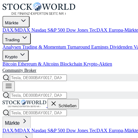
Märkte
DAX/MDAX
Nasdaq
S&P 500
Dow Jones
TecDAX
Europa-Märkt
Trading
Analysen
Trading & Momentum
Turnaround
Earnings
Dividenden
V
Krypto
Bitcoin
Ethereum & Altcoins
Blockchain
Krypto-Aktien
Community
Broker
Schließen
Märkte
DAX/MDAX
Nasdaq
S&P 500
Dow Jones
TecDAX
Europa-Märkt