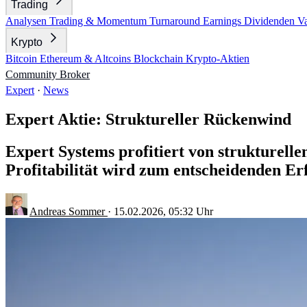
Trading
Analysen
Trading & Momentum
Turnaround
Earnings
Dividenden
V
Krypto
Bitcoin
Ethereum & Altcoins
Blockchain
Krypto-Aktien
Community
Broker
Expert
·
News
Expert Aktie: Struktureller Rückenwind
Expert Systems profitiert von strukturell
Profitabilität wird zum entscheidenden Er
Andreas Sommer
·
15.02.2026, 05:32 Uhr