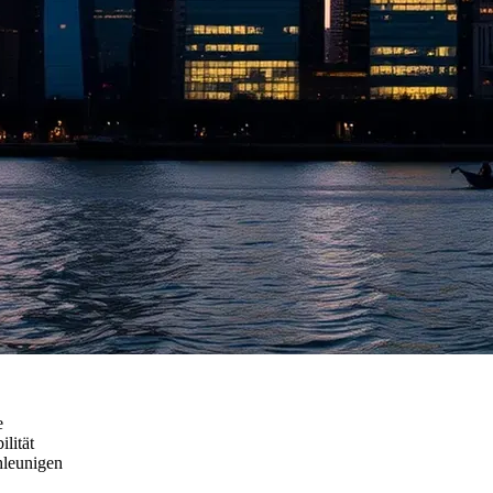
e
lität
hleunigen