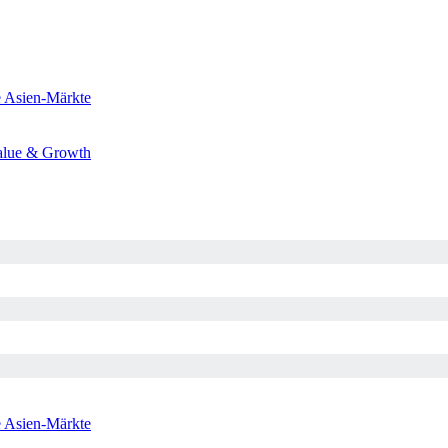
e
Asien-Märkte
alue & Growth
e
Asien-Märkte