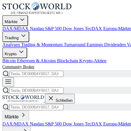
Märkte
DAX/MDAX
Nasdaq
S&P 500
Dow Jones
TecDAX
Europa-Märkt
Trading
Analysen
Trading & Momentum
Turnaround
Earnings
Dividenden
V
Krypto
Bitcoin
Ethereum & Altcoins
Blockchain
Krypto-Aktien
Community
Broker
Schließen
Märkte
DAX/MDAX
Nasdaq
S&P 500
Dow Jones
TecDAX
Europa-Märkt