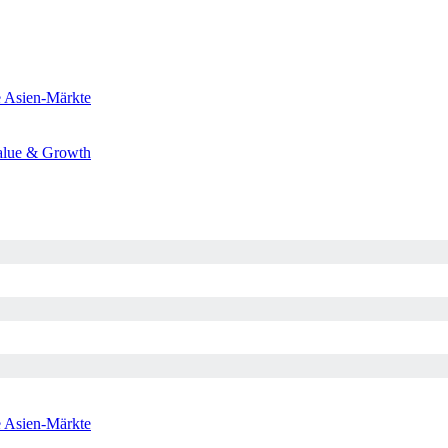
e
Asien-Märkte
alue & Growth
e
Asien-Märkte