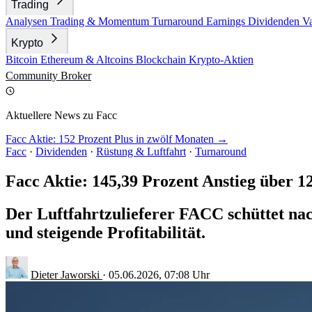
Trading
Analysen
Trading & Momentum
Turnaround
Earnings
Dividenden
V
Krypto
Bitcoin
Ethereum & Altcoins
Blockchain
Krypto-Aktien
Community
Broker
Aktuellere News zu Facc
Facc Aktie: 152 Prozent Plus in zwölf Monaten →
Facc
·
Dividenden
·
Rüstung & Luftfahrt
·
Turnaround
Facc Aktie: 145,39 Prozent Anstieg über 
Der Luftfahrtzulieferer FACC schüttet nac
und steigende Profitabilität.
Dieter Jaworski
·
05.06.2026, 07:08 Uhr