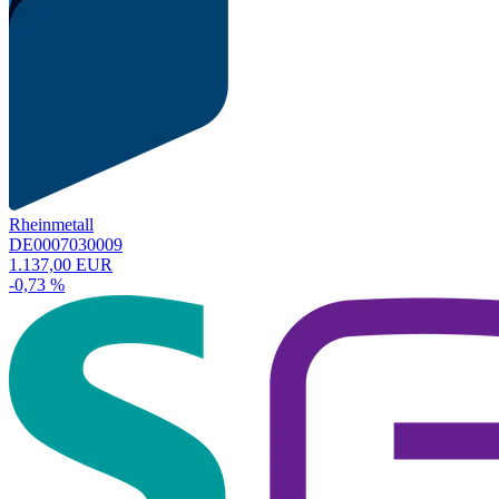
Rheinmetall
DE0007030009
1.137,00 EUR
-0,73 %