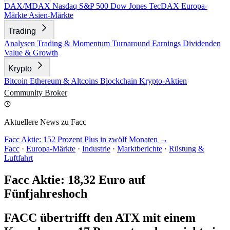
DAX/MDAX
Nasdaq
S&P 500
Dow Jones
TecDAX
Europa-
Märkte
Asien-Märkte
Trading
Analysen
Trading & Momentum
Turnaround
Earnings
Dividenden
Value & Growth
Krypto
Bitcoin
Ethereum & Altcoins
Blockchain
Krypto-Aktien
Community
Broker
Aktuellere News zu Facc
Facc Aktie: 152 Prozent Plus in zwölf Monaten →
Facc
·
Europa-Märkte
·
Industrie
·
Marktberichte
·
Rüstung &
Luftfahrt
Facc Aktie: 18,32 Euro auf
Fünfjahreshoch
FACC übertrifft den ATX mit einem