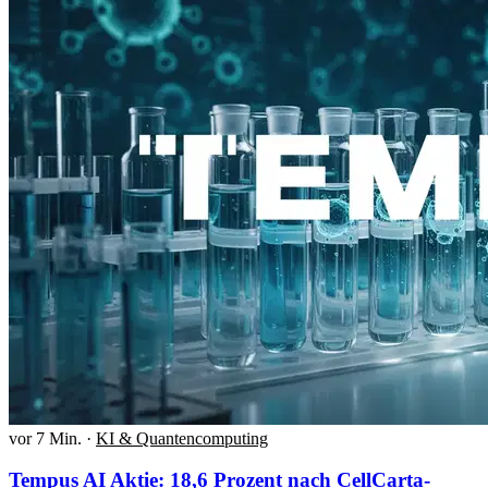
vor 7 Min.
·
KI & Quantencomputing
Tempus AI Aktie: 18,6 Prozent nach CellCarta-