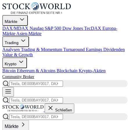
Märkte
DAX/MDAX
Nasdaq
S&P 500
Dow Jones
TecDAX
Europa-
Märkte
Asien-Märkte
Trading
Analysen
Trading & Momentum
Turnaround
Earnings
Dividenden
Value & Growth
Krypto
Bitcoin
Ethereum & Altcoins
Blockchain
Krypto-Aktien
Community
Broker
Schließen
Märkte