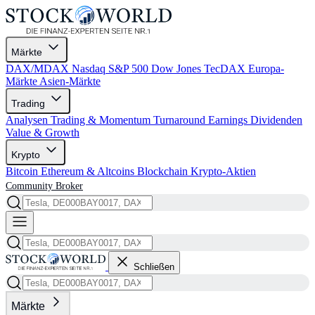
Märkte
DAX/MDAX
Nasdaq
S&P 500
Dow Jones
TecDAX
Europa-
Märkte
Asien-Märkte
Trading
Analysen
Trading & Momentum
Turnaround
Earnings
Dividenden
Value & Growth
Krypto
Bitcoin
Ethereum & Altcoins
Blockchain
Krypto-Aktien
Community
Broker
Schließen
Märkte