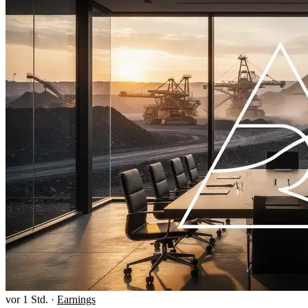
vor 1 Std.
·
Earnings