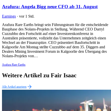
Arafura: Angela Bigg neue CFO ab 31. August
Earnings
·
vor 1 Std.
Arafura Rare Earths bringt sein Führungsteam für die entscheidende
Bauphase des Nolans-Projekts in Stellung. Während CEO Darryl
Cuzzubbo den Fortschritt auf einer Investorenkonferenz in
Australien präsentierte, vollzieht das Unternehmen zeitgleich einen
Wechsel an der Finanzspitze. CEO präsentiert Baufortschritt in
Kalgoorlie Am Montag stellte Cuzzubbo auf dem 35. Diggers and
Dealers Mining Investment Forum in Kalgoorlie den Übergang des
Nolans-Projekts von…
Arafura Rare Earths
Weitere Artikel zu Fair Isaac
Alle Artikel anzeigen