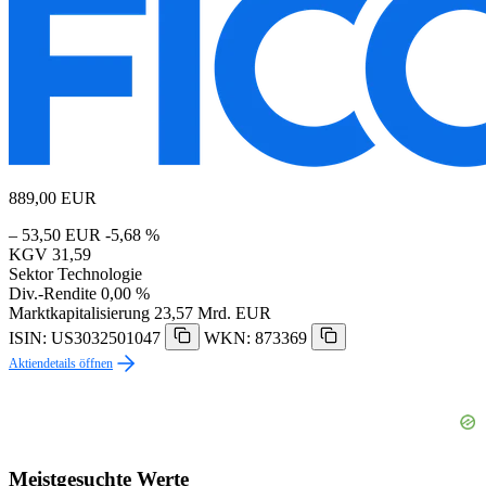
889,00
EUR
– 53,50 EUR
-5,68 %
KGV
31,59
Sektor
Technologie
Div.-Rendite
0,00 %
Marktkapitalisierung
23,57 Mrd. EUR
ISIN: US3032501047
WKN: 873369
Aktiendetails öffnen
Meistgesuchte Werte