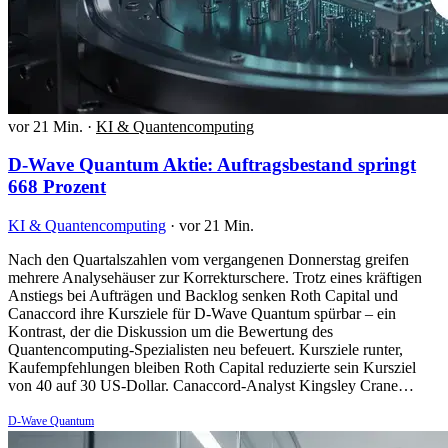
vor 21 Min.
·
KI & Quantencomputing
D-Wave Quantum Aktie: Auftragsbestand springt
668 Prozent
KI & Quantencomputing
·
vor 21 Min.
Nach den Quartalszahlen vom vergangenen Donnerstag greifen
mehrere Analysehäuser zur Korrekturschere. Trotz eines kräftigen
Anstiegs bei Aufträgen und Backlog senken Roth Capital und
Canaccord ihre Kursziele für D-Wave Quantum spürbar – ein
Kontrast, der die Diskussion um die Bewertung des
Quantencomputing-Spezialisten neu befeuert. Kursziele runter,
Kaufempfehlungen bleiben Roth Capital reduzierte sein Kursziel
von 40 auf 30 US-Dollar. Canaccord-Analyst Kingsley Crane…
D-Wave Quantum