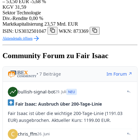
– 53,50 EUR
-5,68 %
KGV
31,59
Sektor
Technologie
Div.-Rendite
0,00 %
Marktkapitalisierung
23,57 Mrd. EUR
ISIN: US3032501047
WKN: 873369
Aktiendetails öffnen
Community Forum zu Fair Isaac