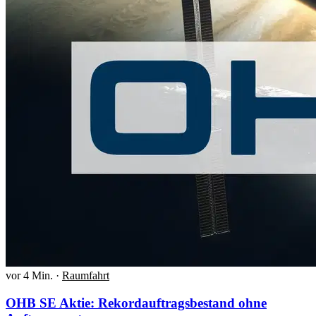
vor 4 Min.
·
Raumfahrt
OHB SE Aktie: Rekordauftragsbestand ohne