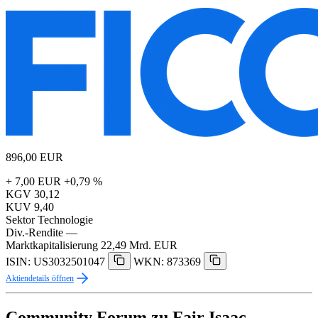
896,00
EUR
+ 7,00 EUR
+0,79 %
KGV
30,12
KUV
9,40
Sektor
Technologie
Div.-Rendite
—
Marktkapitalisierung
22,49 Mrd. EUR
ISIN: US3032501047
WKN: 873369
Aktiendetails öffnen
Community Forum zu Fair Isaac