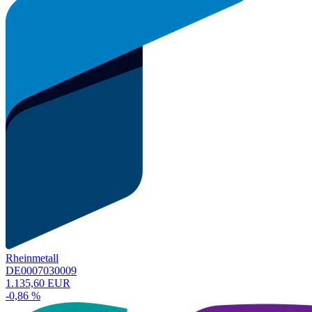
Rheinmetall
DE0007030009
1.135,60 EUR
-0,86 %