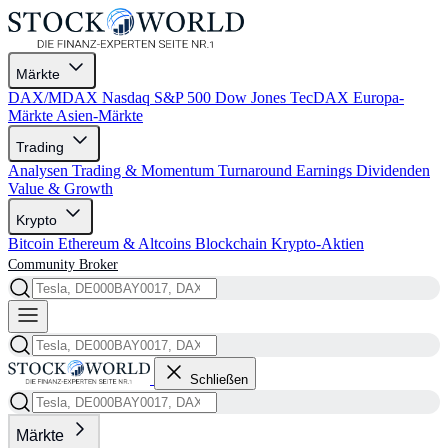
Märkte
DAX/MDAX
Nasdaq
S&P 500
Dow Jones
TecDAX
Europa-
Märkte
Asien-Märkte
Trading
Analysen
Trading & Momentum
Turnaround
Earnings
Dividenden
Value & Growth
Krypto
Bitcoin
Ethereum & Altcoins
Blockchain
Krypto-Aktien
Community
Broker
Schließen
Märkte