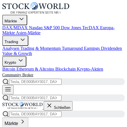
Märkte
DAX/MDAX
Nasdaq
S&P 500
Dow Jones
TecDAX
Europa-
Märkte
Asien-Märkte
Trading
Analysen
Trading & Momentum
Turnaround
Earnings
Dividenden
Value & Growth
Krypto
Bitcoin
Ethereum & Altcoins
Blockchain
Krypto-Aktien
Community
Broker
Schließen
Märkte