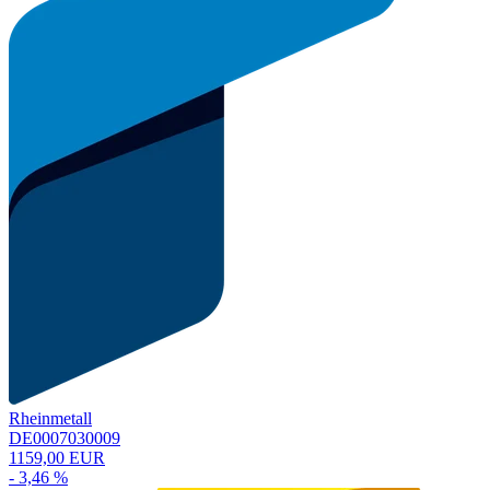
Rheinmetall
DE0007030009
1159,00 EUR
- 3,46 %