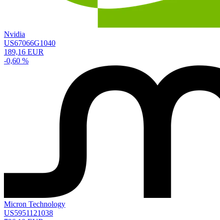
Nvidia
US67066G1040
189,16 EUR
-0,60 %
Micron Technology
US5951121038