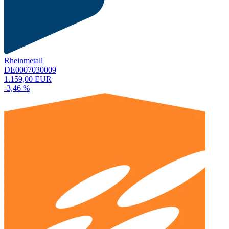
Rheinmetall
DE0007030009
1.159,00 EUR
-3,46 %