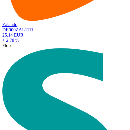
Zalando
DE000ZAL1111
25,14 EUR
+ 2,78 %
Flop