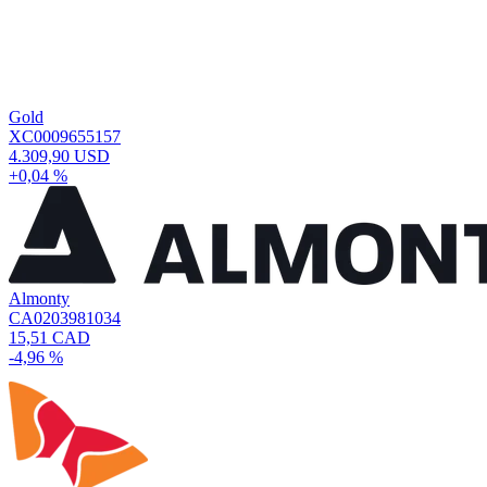
Gold
XC0009655157
4.309,90 USD
+0,04 %
Almonty
CA0203981034
15,51 CAD
-4,96 %