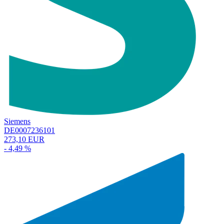
Siemens
DE0007236101
273,10 EUR
- 4,49 %