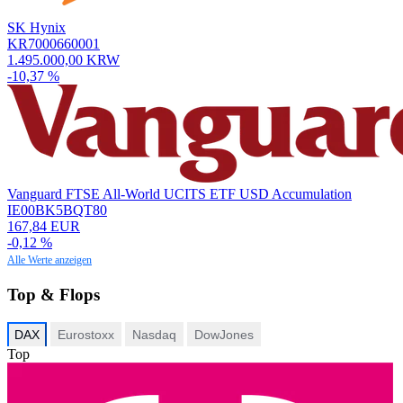
SK Hynix
KR7000660001
1.495.000,00 KRW
-10,37 %
Vanguard FTSE All-World UCITS ETF USD Accumulation
IE00BK5BQT80
167,84 EUR
-0,12 %
Alle Werte anzeigen
Top & Flops
DAX
Eurostoxx
Nasdaq
DowJones
Top