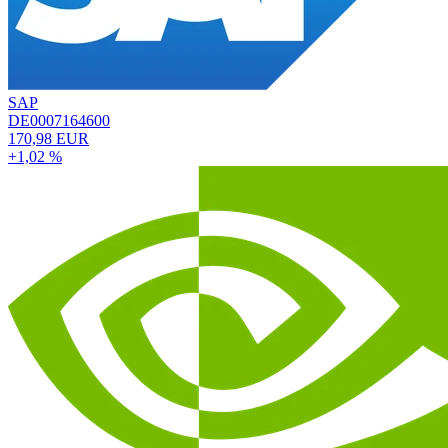
SAP
DE0007164600
170,98 EUR
+1,02 %