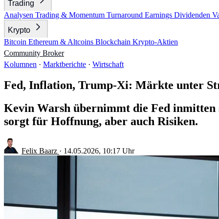
Trading
Analysen
Trading & Momentum
Turnaround
Earnings
Dividenden
V
Krypto
Bitcoin
Ethereum & Altcoins
Blockchain
Krypto-Aktien
Community
Broker
Kolumnen
·
Marktberichte
·
Wirtschaft
Fed, Inflation, Trump-Xi: Märkte unter S
Kevin Warsh übernimmt die Fed inmitten ste
sorgt für Hoffnung, aber auch Risiken.
Felix Baarz
·
14.05.2026, 10:17 Uhr