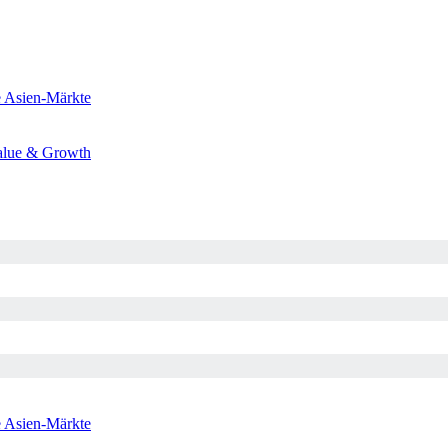
e
Asien-Märkte
alue & Growth
e
Asien-Märkte