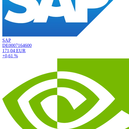
SAP
DE0007164600
171,04 EUR
+0,61 %