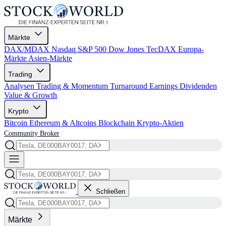
Märkte
DAX/MDAX
Nasdaq
S&P 500
Dow Jones
TecDAX
Europa-
Märkte
Asien-Märkte
Trading
Analysen
Trading & Momentum
Turnaround
Earnings
Dividenden
Value & Growth
Krypto
Bitcoin
Ethereum & Altcoins
Blockchain
Krypto-Aktien
Community
Broker
Schließen
Märkte