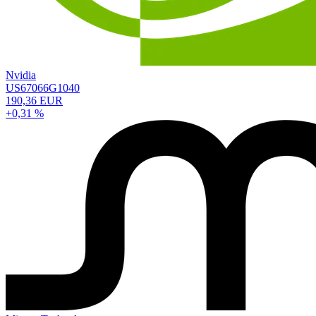
Nvidia
US67066G1040
190,36 EUR
+0,31 %