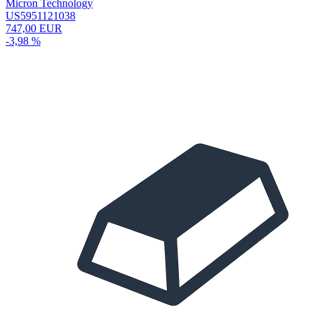
Micron Technology
US5951121038
747,00 EUR
-3,98 %