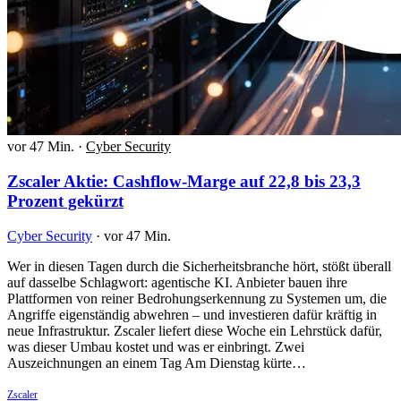
vor 47 Min.
·
Cyber Security
Zscaler Aktie: Cashflow-Marge auf 22,8 bis 23,3
Prozent gekürzt
Cyber Security
·
vor 47 Min.
Wer in diesen Tagen durch die Sicherheitsbranche hört, stößt überall
auf dasselbe Schlagwort: agentische KI. Anbieter bauen ihre
Plattformen von reiner Bedrohungserkennung zu Systemen um, die
Angriffe eigenständig abwehren – und investieren dafür kräftig in
neue Infrastruktur. Zscaler liefert diese Woche ein Lehrstück dafür,
was dieser Umbau kostet und was er einbringt. Zwei
Auszeichnungen an einem Tag Am Dienstag kürte…
Zscaler