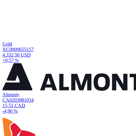
Gold
XC0009655157
4.332,50 USD
+0,57 %
Almonty
CA0203981034
15,51 CAD
-4,96 %