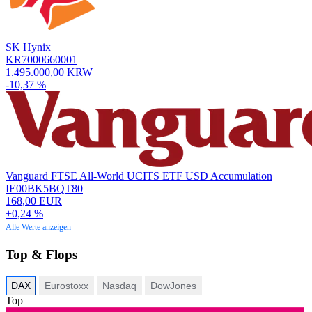
SK Hynix
KR7000660001
1.495.000,00 KRW
-10,37 %
Vanguard FTSE All-World UCITS ETF USD Accumulation
IE00BK5BQT80
168,00 EUR
+0,24 %
Alle Werte anzeigen
Top & Flops
DAX
Eurostoxx
Nasdaq
DowJones
Top