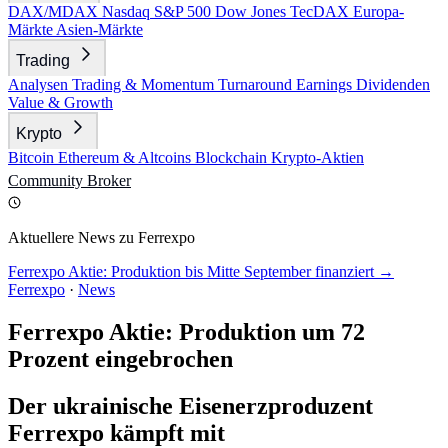
DAX/MDAX
Nasdaq
S&P 500
Dow Jones
TecDAX
Europa-
Märkte
Asien-Märkte
Trading
Analysen
Trading & Momentum
Turnaround
Earnings
Dividenden
Value & Growth
Krypto
Bitcoin
Ethereum & Altcoins
Blockchain
Krypto-Aktien
Community
Broker
Aktuellere News zu Ferrexpo
Ferrexpo Aktie: Produktion bis Mitte September finanziert →
Ferrexpo
·
News
Ferrexpo Aktie: Produktion um 72
Prozent eingebrochen
Der ukrainische Eisenerzproduzent
Ferrexpo kämpft mit