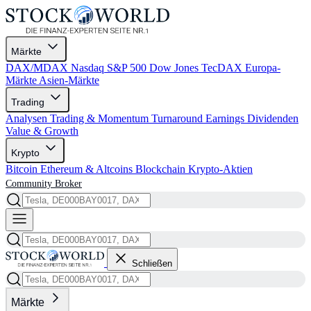
Märkte
DAX/MDAX
Nasdaq
S&P 500
Dow Jones
TecDAX
Europa-
Märkte
Asien-Märkte
Trading
Analysen
Trading & Momentum
Turnaround
Earnings
Dividenden
Value & Growth
Krypto
Bitcoin
Ethereum & Altcoins
Blockchain
Krypto-Aktien
Community
Broker
Schließen
Märkte