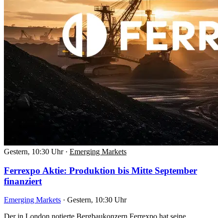
Gestern, 10:30 Uhr
·
Emerging Markets
Ferrexpo Aktie: Produktion bis Mitte September
finanziert
Emerging Markets
·
Gestern, 10:30 Uhr
Der in London notierte Bergbaukonzern Ferrexpo hat seine