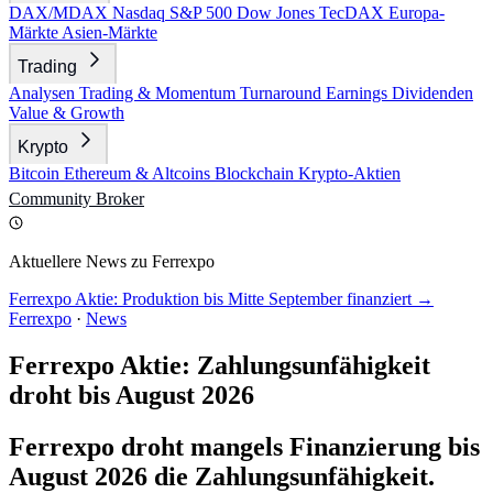
DAX/MDAX
Nasdaq
S&P 500
Dow Jones
TecDAX
Europa-
Märkte
Asien-Märkte
Trading
Analysen
Trading & Momentum
Turnaround
Earnings
Dividenden
Value & Growth
Krypto
Bitcoin
Ethereum & Altcoins
Blockchain
Krypto-Aktien
Community
Broker
Aktuellere News zu Ferrexpo
Ferrexpo Aktie: Produktion bis Mitte September finanziert →
Ferrexpo
·
News
Ferrexpo Aktie: Zahlungsunfähigkeit
droht bis August 2026
Ferrexpo droht mangels Finanzierung bis
August 2026 die Zahlungsunfähigkeit.