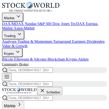
Märkte
DAX/MDAX
Nasdaq
S&P 500
Dow Jones
TecDAX
Europa-
Märkte
Asien-Märkte
Trading
Analysen
Trading & Momentum
Turnaround
Earnings
Dividenden
Value & Growth
Krypto
Bitcoin
Ethereum & Altcoins
Blockchain
Krypto-Aktien
Community
Broker
Schließen
Märkte