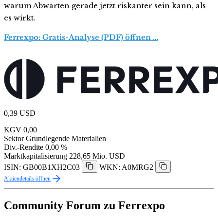
warum Abwarten gerade jetzt riskanter sein kann, als
es wirkt.
Ferrexpo: Gratis-Analyse (PDF) öffnen …
0,39
USD
KGV
0,00
Sektor
Grundlegende Materialien
Div.-Rendite
0,00 %
Marktkapitalisierung
228,65 Mio. USD
ISIN: GB00B1XH2C03
WKN: A0MRG2
Aktiendetails öffnen
Community Forum zu Ferrexpo