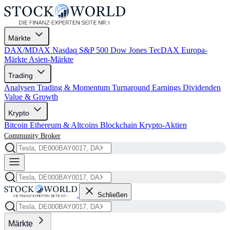
Märkte
DAX/MDAX
Nasdaq
S&P 500
Dow Jones
TecDAX
Europa-
Märkte
Asien-Märkte
Trading
Analysen
Trading & Momentum
Turnaround
Earnings
Dividenden
Value & Growth
Krypto
Bitcoin
Ethereum & Altcoins
Blockchain
Krypto-Aktien
Community
Broker
Schließen
Märkte