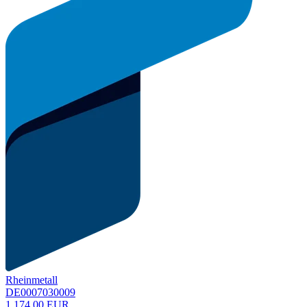
Rheinmetall
DE0007030009
1.174,00 EUR