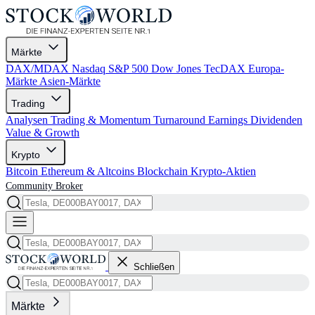
Märkte
DAX/MDAX
Nasdaq
S&P 500
Dow Jones
TecDAX
Europa-
Märkte
Asien-Märkte
Trading
Analysen
Trading & Momentum
Turnaround
Earnings
Dividenden
Value & Growth
Krypto
Bitcoin
Ethereum & Altcoins
Blockchain
Krypto-Aktien
Community
Broker
Schließen
Märkte