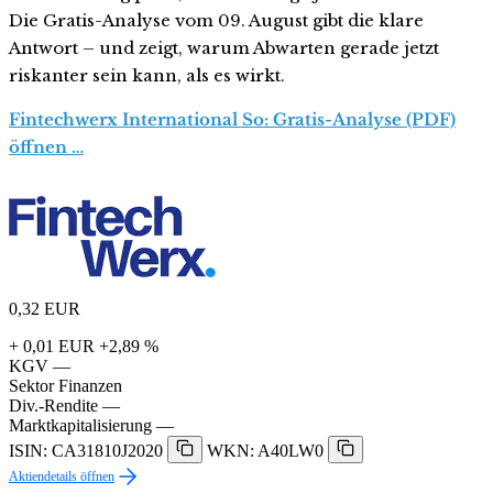
Die Gratis-Analyse vom 09. August gibt die klare
Antwort – und zeigt, warum Abwarten gerade jetzt
riskanter sein kann, als es wirkt.
Fintechwerx International So: Gratis-Analyse (PDF)
öffnen …
0,32
EUR
+ 0,01 EUR
+2,89 %
KGV
—
Sektor
Finanzen
Div.-Rendite
—
Marktkapitalisierung
—
ISIN: CA31810J2020
WKN: A40LW0
Aktiendetails öffnen