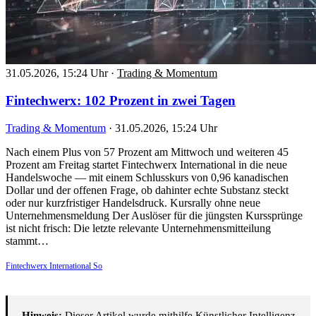
31.05.2026, 15:24 Uhr
·
Trading & Momentum
Fintechwerx: 102 Prozent in zwei Tagen
Trading & Momentum
·
31.05.2026, 15:24 Uhr
Nach einem Plus von 57 Prozent am Mittwoch und weiteren 45
Prozent am Freitag startet Fintechwerx International in die neue
Handelswoche — mit einem Schlusskurs von 0,96 kanadischen
Dollar und der offenen Frage, ob dahinter echte Substanz steckt
oder nur kurzfristiger Handelsdruck. Kursrally ohne neue
Unternehmensmeldung Der Auslöser für die jüngsten Kurssprünge
ist nicht frisch: Die letzte relevante Unternehmensmitteilung
stammt…
Fintechwerx International So
Hinweis:
Dieser Artikel wurde mithilfe Künstlicher Intelligenz