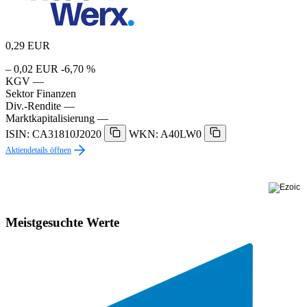
0,29
EUR
– 0,02 EUR
-6,70 %
KGV
—
Sektor
Finanzen
Div.-Rendite
—
Marktkapitalisierung
—
ISIN: CA31810J2020
WKN: A40LW0
Aktiendetails öffnen
Meistgesuchte Werte