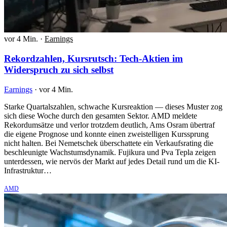
vor 4 Min.
·
Earnings
Rekordzahlen, Kursrutsch: Tech-Aktien im
Widerspruch zu sich selbst
Earnings
·
vor 4 Min.
Starke Quartalszahlen, schwache Kursreaktion — dieses Muster zog
sich diese Woche durch den gesamten Sektor. AMD meldete
Rekordumsätze und verlor trotzdem deutlich, Ams Osram übertraf
die eigene Prognose und konnte einen zweistelligen Kurssprung
nicht halten. Bei Nemetschek überschattete ein Verkaufsrating die
beschleunigte Wachstumsdynamik. Fujikura und Pva Tepla zeigen
unterdessen, wie nervös der Markt auf jedes Detail rund um die KI-
Infrastruktur…
AMD