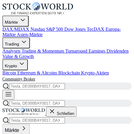
Märkte
DAX/MDAX
Nasdaq
S&P 500
Dow Jones
TecDAX
Europa-
Märkte
Asien-Märkte
Trading
Analysen
Trading & Momentum
Turnaround
Earnings
Dividenden
Value & Growth
Krypto
Bitcoin
Ethereum & Altcoins
Blockchain
Krypto-Aktien
Community
Broker
Schließen
Märkte