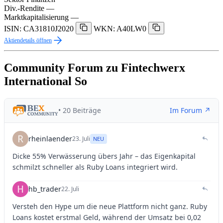
Div.-Rendite
—
Marktkapitalisierung
—
ISIN: CA31810J2020
WKN: A40LW0
Aktiendetails öffnen
Community Forum zu Fintechwerx
International So