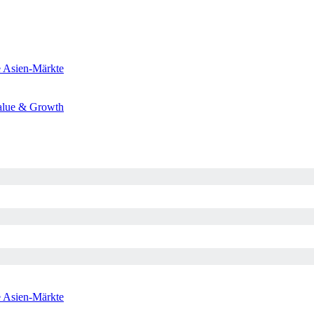
e
Asien-Märkte
alue & Growth
e
Asien-Märkte