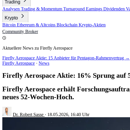
Trading
Analysen
Trading & Momentum
Turnaround
Earnings
Dividenden
V
Krypto
Bitcoin
Ethereum & Altcoins
Blockchain
Krypto-Aktien
Community
Broker
Aktuellere News zu Firefly Aerospace
Firefly Aerospace Aktie: 15 Anbieter für Pentagon-Rahmenvertrag →
Firefly Aerospace
·
News
Firefly Aerospace Aktie: 16% Sprung au
Firefly Aerospace erhält Forschungsauftra
neues 52-Wochen-Hoch.
Dr. Robert Sasse
·
18.05.2026, 16:40 Uhr