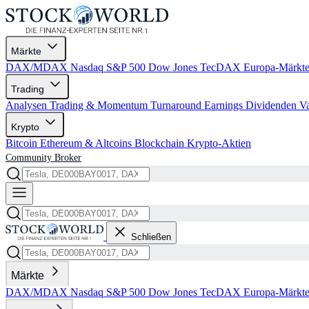
Märkte
DAX/MDAX
Nasdaq
S&P 500
Dow Jones
TecDAX
Europa-Märkt
Trading
Analysen
Trading & Momentum
Turnaround
Earnings
Dividenden
V
Krypto
Bitcoin
Ethereum & Altcoins
Blockchain
Krypto-Aktien
Community
Broker
Schließen
Märkte
DAX/MDAX
Nasdaq
S&P 500
Dow Jones
TecDAX
Europa-Märkt