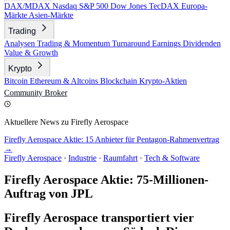
DAX/MDAX
Nasdaq
S&P 500
Dow Jones
TecDAX
Europa-
Märkte
Asien-Märkte
Trading
Analysen
Trading & Momentum
Turnaround
Earnings
Dividenden
Value & Growth
Krypto
Bitcoin
Ethereum & Altcoins
Blockchain
Krypto-Aktien
Community
Broker
Aktuellere News zu Firefly Aerospace
Firefly Aerospace Aktie: 15 Anbieter für Pentagon-Rahmenvertrag
→
Firefly Aerospace
·
Industrie
·
Raumfahrt
·
Tech & Software
Firefly Aerospace Aktie: 75-Millionen-
Auftrag von JPL
Firefly Aerospace transportiert vier