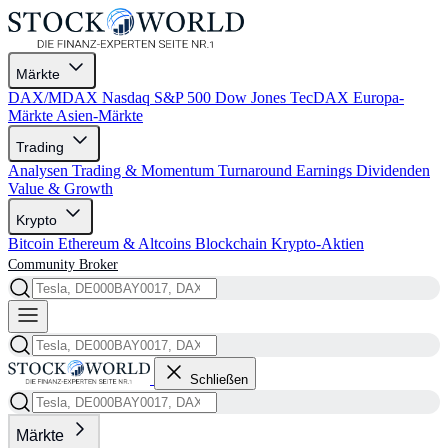
Märkte
DAX/MDAX
Nasdaq
S&P 500
Dow Jones
TecDAX
Europa-
Märkte
Asien-Märkte
Trading
Analysen
Trading & Momentum
Turnaround
Earnings
Dividenden
Value & Growth
Krypto
Bitcoin
Ethereum & Altcoins
Blockchain
Krypto-Aktien
Community
Broker
Schließen
Märkte