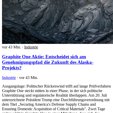
vor 43 Min.
·
Industrie
Graphite One Aktie: Entscheidet sich am
Genehmigungspfad die Zukunft des Alaska-
Projekts?
Industrie
·
vor 43 Min.
Ausgangslage: Politischer Rückenwind trifft auf lange Prüfverfahren
Graphite One steckt mitten in einer Phase, in der sich politische
Unterstützung und regulatorische Realität überlappen. Am 20. Juli
unterzeichnete Präsident Trump eine Durchführungsverordnung mit
dem Titel „Securing America's Defense Supply Chains and
Ensuring Domestic Acquisition of Critical Materials". Zwei Tage