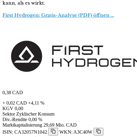
kann, als es wirkt.
First Hydrogen: Gratis-Analyse (PDF) öffnen …
0,38
CAD
+ 0,02 CAD
+4,11 %
KGV
0,00
Sektor
Zyklischer Konsum
Div.-Rendite
0,00 %
Marktkapitalisierung
29,69 Mio. CAD
ISIN: CA32057N1042
WKN: A3C40W