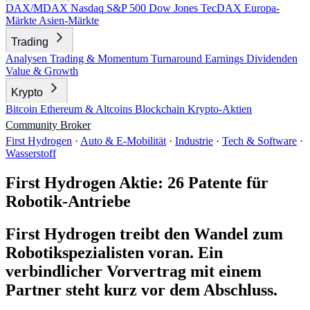
DAX/MDAX
Nasdaq
S&P 500
Dow Jones
TecDAX
Europa-
Märkte
Asien-Märkte
Trading
Analysen
Trading & Momentum
Turnaround
Earnings
Dividenden
Value & Growth
Krypto
Bitcoin
Ethereum & Altcoins
Blockchain
Krypto-Aktien
Community
Broker
First Hydrogen
·
Auto & E-Mobilität
·
Industrie
·
Tech & Software
·
Wasserstoff
First Hydrogen Aktie: 26 Patente für
Robotik-Antriebe
First Hydrogen treibt den Wandel zum
Robotikspezialisten voran. Ein
verbindlicher Vorvertrag mit einem
Partner steht kurz vor dem Abschluss.