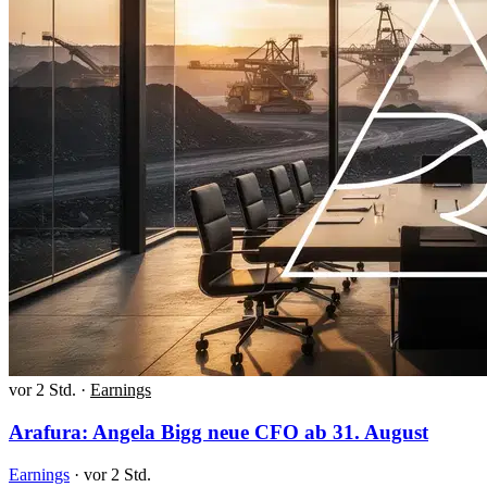
vor 2 Std.
·
Earnings
Arafura: Angela Bigg neue CFO ab 31. August
Earnings
·
vor 2 Std.