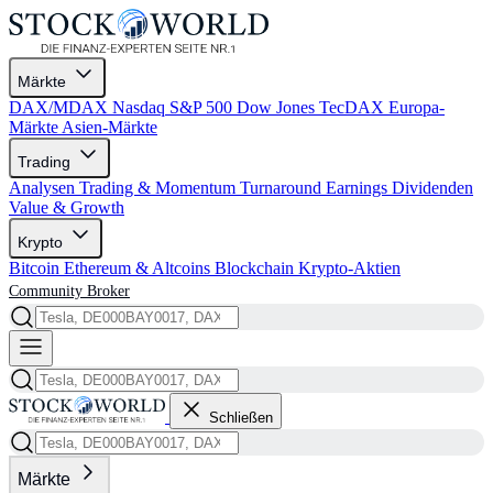
Märkte
DAX/MDAX
Nasdaq
S&P 500
Dow Jones
TecDAX
Europa-
Märkte
Asien-Märkte
Trading
Analysen
Trading & Momentum
Turnaround
Earnings
Dividenden
Value & Growth
Krypto
Bitcoin
Ethereum & Altcoins
Blockchain
Krypto-Aktien
Community
Broker
Schließen
Märkte