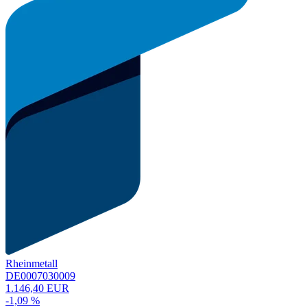
Rheinmetall
DE0007030009
1.146,40 EUR
-1,09 %