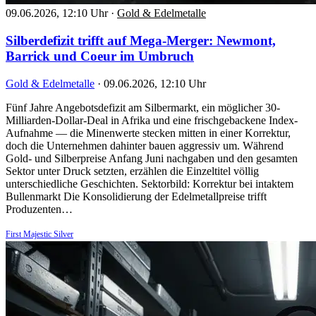
09.06.2026, 12:10 Uhr
·
Gold & Edelmetalle
Silberdefizit trifft auf Mega-Merger: Newmont,
Barrick und Coeur im Umbruch
Gold & Edelmetalle
·
09.06.2026, 12:10 Uhr
Fünf Jahre Angebotsdefizit am Silbermarkt, ein möglicher 30-
Milliarden-Dollar-Deal in Afrika und eine frischgebackene Index-
Aufnahme — die Minenwerte stecken mitten in einer Korrektur,
doch die Unternehmen dahinter bauen aggressiv um. Während
Gold- und Silberpreise Anfang Juni nachgaben und den gesamten
Sektor unter Druck setzten, erzählen die Einzeltitel völlig
unterschiedliche Geschichten. Sektorbild: Korrektur bei intaktem
Bullenmarkt Die Konsolidierung der Edelmetallpreise trifft
Produzenten…
First Majestic Silver