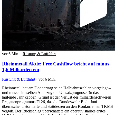
vor 6 Min.
·
Rüstung & Luftfahrt
Rheinmetall Aktie: Free Cashflow bricht auf minus
1,6 Milliarden ein
Rüstung & Luftfahrt
·
vor 6 Min.
Rheinmetall hat am Donnerstag seine Halbjahreszahlen vorgelegt –
und musste im selben Atemzug die Umsatzprognose für das
laufende Jahr kappen. Grund ist der Verlust des milliardenschweren
Fregattenprogramms F126, das die Bundeswehr Ende Juni
überraschend stornierte und stattdessen an den Konkurrenten TKMS
vergab. Der Rückschlag überschattete ein operativ starkes erstes