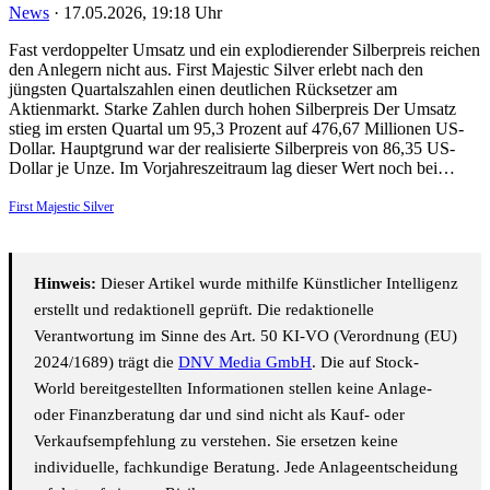
News
·
17.05.2026, 19:18 Uhr
Fast verdoppelter Umsatz und ein explodierender Silberpreis reichen
den Anlegern nicht aus. First Majestic Silver erlebt nach den
jüngsten Quartalszahlen einen deutlichen Rücksetzer am
Aktienmarkt. Starke Zahlen durch hohen Silberpreis Der Umsatz
stieg im ersten Quartal um 95,3 Prozent auf 476,67 Millionen US-
Dollar. Hauptgrund war der realisierte Silberpreis von 86,35 US-
Dollar je Unze. Im Vorjahreszeitraum lag dieser Wert noch bei…
First Majestic Silver
Hinweis:
Dieser Artikel wurde mithilfe Künstlicher Intelligenz
erstellt und redaktionell geprüft. Die redaktionelle
Verantwortung im Sinne des Art. 50 KI-VO (Verordnung (EU)
2024/1689) trägt die
DNV Media GmbH
. Die auf Stock-
World bereitgestellten Informationen stellen keine Anlage-
oder Finanzberatung dar und sind nicht als Kauf- oder
Verkaufsempfehlung zu verstehen. Sie ersetzen keine
individuelle, fachkundige Beratung. Jede Anlageentscheidung