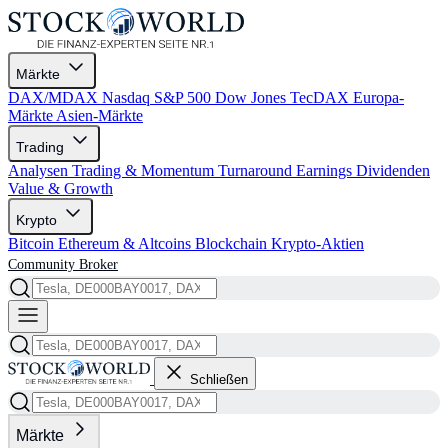
Märkte
DAX/MDAX
Nasdaq
S&P 500
Dow Jones
TecDAX
Europa-
Märkte
Asien-Märkte
Trading
Analysen
Trading & Momentum
Turnaround
Earnings
Dividenden
Value & Growth
Krypto
Bitcoin
Ethereum & Altcoins
Blockchain
Krypto-Aktien
Community
Broker
Schließen
Märkte