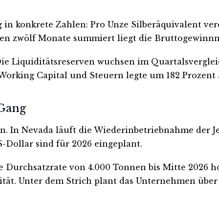
 in konkrete Zahlen: Pro Unze Silberäquivalent ve
zten zwölf Monate summiert liegt die Bruttogewinnm
 Die Liquiditätsreserven wuchsen im Quartalsvergle
Working Capital und Steuern legte um 182 Prozent 
 Gang
ran. In Nevada läuft die Wiederinbetriebnahme der 
S-Dollar sind für 2026 eingeplant.
che Durchsatzrate von 4.000 Tonnen bis Mitte 2026
tät. Unter dem Strich plant das Unternehmen über 