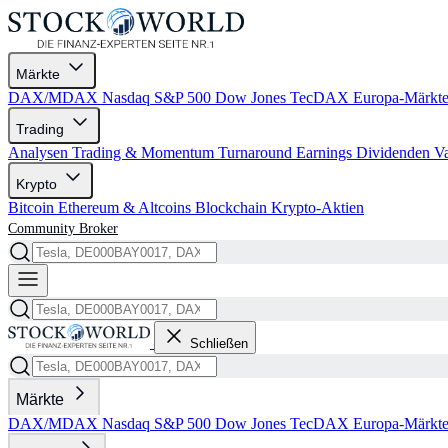
Märkte
DAX/MDAX
Nasdaq
S&P 500
Dow Jones
TecDAX
Europa-Märkt
Trading
Analysen
Trading & Momentum
Turnaround
Earnings
Dividenden
V
Krypto
Bitcoin
Ethereum & Altcoins
Blockchain
Krypto-Aktien
Community
Broker
Schließen
Märkte
DAX/MDAX
Nasdaq
S&P 500
Dow Jones
TecDAX
Europa-Märkt