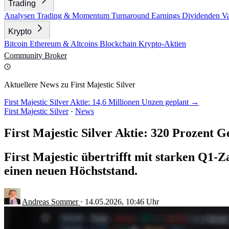
Trading
Analysen
Trading & Momentum
Turnaround
Earnings
Dividenden
V
Krypto
Bitcoin
Ethereum & Altcoins
Blockchain
Krypto-Aktien
Community
Broker
Aktuellere News zu First Majestic Silver
First Majestic Silver Aktie: 14,6 Millionen Unzen geplant →
First Majestic Silver
·
News
First Majestic Silver Aktie: 320 Prozent
First Majestic übertrifft mit starken Q1-
einen neuen Höchststand.
Andreas Sommer
·
14.05.2026, 10:46 Uhr