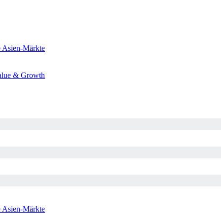
e
Asien-Märkte
alue & Growth
e
Asien-Märkte