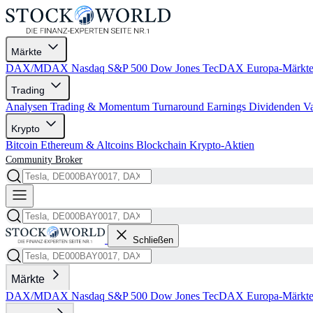
Märkte
DAX/MDAX
Nasdaq
S&P 500
Dow Jones
TecDAX
Europa-Märkt
Trading
Analysen
Trading & Momentum
Turnaround
Earnings
Dividenden
V
Krypto
Bitcoin
Ethereum & Altcoins
Blockchain
Krypto-Aktien
Community
Broker
Schließen
Märkte
DAX/MDAX
Nasdaq
S&P 500
Dow Jones
TecDAX
Europa-Märkt