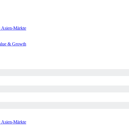
e
Asien-Märkte
alue & Growth
e
Asien-Märkte