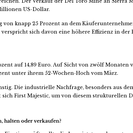
eichen. Der Verkauf der Del Toro Mine an Sierra Mad
illionen US-Dollar.
ung von knapp 25 Prozent an dem Käuferunternehmen
verspricht sich davon eine höhere Effizienz in der
ozent auf 14,89 Euro. Auf Sicht von zwölf Monaten 
 Prozent unter ihrem 52-Wochen-Hoch vom März.
tig. Die industrielle Nachfrage, besonders aus dem 
ich First Majestic, um von diesem strukturellen Def
en, halten oder verkaufen?