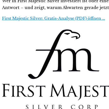
Wer in First Majestic Silver investiert ist oder ein
Antwort – und zeigt, warum Abwarten gerade jetzt r
First Majestic Silver: Gratis-Analyse (PDF) öffnen …