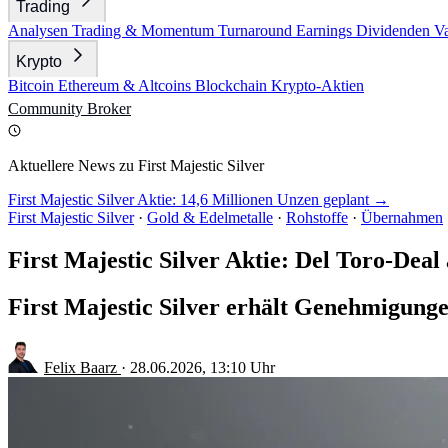
Trading
Analysen
Trading & Momentum
Turnaround
Earnings
Dividenden
V
Krypto
Bitcoin
Ethereum & Altcoins
Blockchain
Krypto-Aktien
Community
Broker
Aktuellere News zu First Majestic Silver
First Majestic Silver Aktie: 14,6 Millionen Unzen geplant →
First Majestic Silver
·
Gold & Edelmetalle
·
Rohstoffe
·
Übernahmen
First Majestic Silver Aktie: Del Toro-Deal
First Majestic Silver erhält Genehmigunge
Felix Baarz
·
28.06.2026, 13:10 Uhr