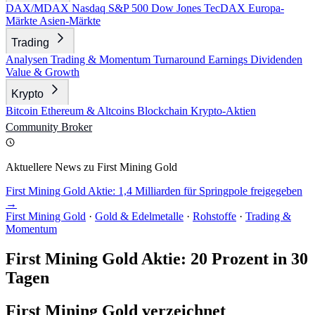
DAX/MDAX
Nasdaq
S&P 500
Dow Jones
TecDAX
Europa-
Märkte
Asien-Märkte
Trading
Analysen
Trading & Momentum
Turnaround
Earnings
Dividenden
Value & Growth
Krypto
Bitcoin
Ethereum & Altcoins
Blockchain
Krypto-Aktien
Community
Broker
Aktuellere News zu First Mining Gold
First Mining Gold Aktie: 1,4 Milliarden für Springpole freigegeben
→
First Mining Gold
·
Gold & Edelmetalle
·
Rohstoffe
·
Trading &
Momentum
First Mining Gold Aktie: 20 Prozent in 30
Tagen
First Mining Gold verzeichnet