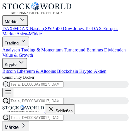
Märkte
DAX/MDAX
Nasdaq
S&P 500
Dow Jones
TecDAX
Europa-
Märkte
Asien-Märkte
Trading
Analysen
Trading & Momentum
Turnaround
Earnings
Dividenden
Value & Growth
Krypto
Bitcoin
Ethereum & Altcoins
Blockchain
Krypto-Aktien
Community
Broker
Schließen
Märkte