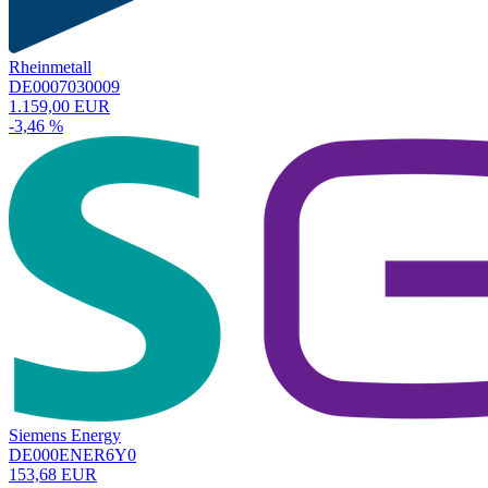
Rheinmetall
DE0007030009
1.159,00 EUR
-3,46 %
Siemens Energy
DE000ENER6Y0
153,68 EUR