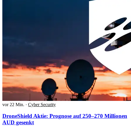
vor 22 Min.
·
Cyber Security
DroneShield Aktie: Prognose auf 250–270 Millionen
AUD gesenkt