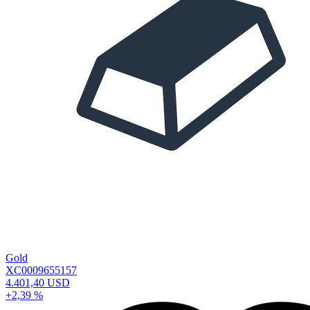
Gold
XC0009655157
4.401,40 USD
+2,39 %