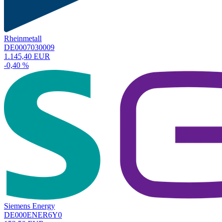
Rheinmetall
DE0007030009
1.145,40 EUR
-0,40 %
Siemens Energy
DE000ENER6Y0