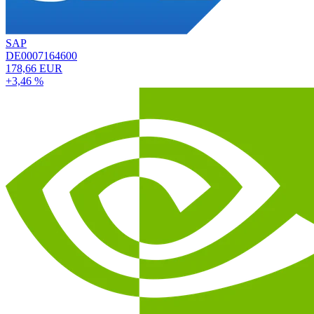
SAP
DE0007164600
178,66 EUR
+3,46 %