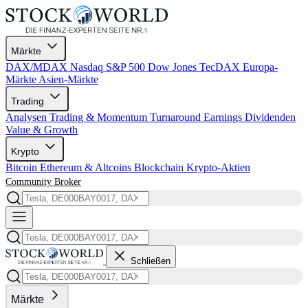
Märkte
DAX/MDAX
Nasdaq
S&P 500
Dow Jones
TecDAX
Europa-
Märkte
Asien-Märkte
Trading
Analysen
Trading & Momentum
Turnaround
Earnings
Dividenden
Value & Growth
Krypto
Bitcoin
Ethereum & Altcoins
Blockchain
Krypto-Aktien
Community
Broker
Schließen
Märkte