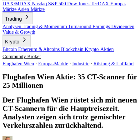
DAX/MDAX
Nasdaq
S&P 500
Dow Jones
TecDAX
Europa-
Märkte
Asien-Märkte
Trading
Analysen
Trading & Momentum
Turnaround
Earnings
Dividenden
Value & Growth
Krypto
Bitcoin
Ethereum & Altcoins
Blockchain
Krypto-Aktien
Community
Broker
Flughafen Wien
·
Europa-Märkte
·
Industrie
·
Rüstung & Luftfahrt
Flughafen Wien Aktie: 35 CT-Scanner für
25 Millionen
Der Flughafen Wien rüstet sich mit neuen
CT-Scannern für die Hauptreisezeit.
Analysten zeigen sich trotz gemischter
Verkehrszahlen zurückhaltend.