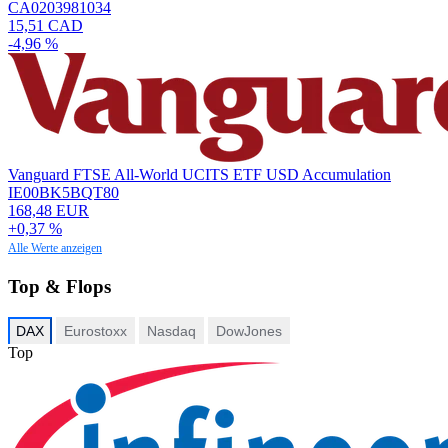
CA0203981034
15,51 CAD
-4,96 %
Vanguard FTSE All-World UCITS ETF USD Accumulation
IE00BK5BQT80
168,48 EUR
+0,37 %
Alle Werte anzeigen
Top & Flops
DAX
Eurostoxx
Nasdaq
DowJones
Top