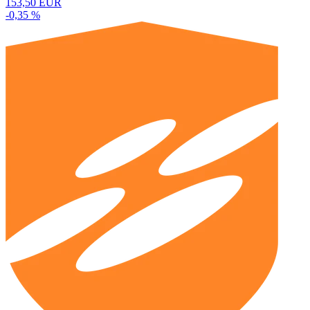
153,50 EUR
-0,35 %