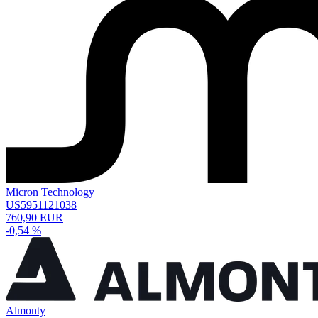
Micron Technology
US5951121038
760,90 EUR
-0,54 %
Almonty