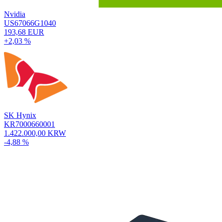
Nvidia
US67066G1040
193,68 EUR
+2,03 %
SK Hynix
KR7000660001
1.422.000,00 KRW
-4,88 %