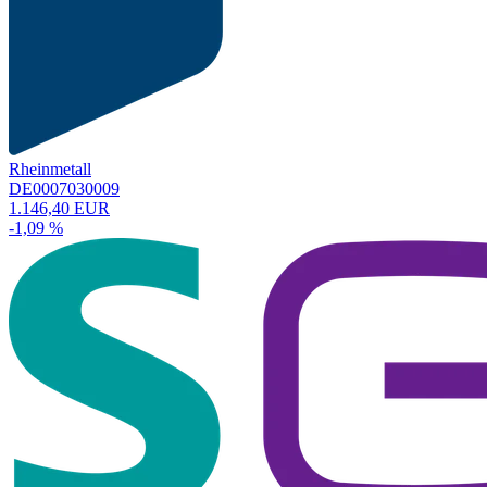
Rheinmetall
DE0007030009
1.146,40 EUR
-1,09 %