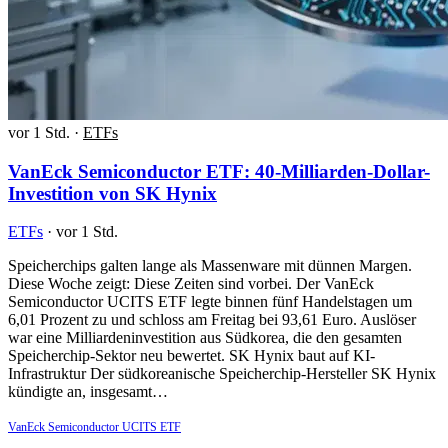
vor 1 Std.
·
ETFs
VanEck Semiconductor ETF: 40-Milliarden-Dollar-
Investition von SK Hynix
ETFs
·
vor 1 Std.
Speicherchips galten lange als Massenware mit dünnen Margen.
Diese Woche zeigt: Diese Zeiten sind vorbei. Der VanEck
Semiconductor UCITS ETF legte binnen fünf Handelstagen um
6,01 Prozent zu und schloss am Freitag bei 93,61 Euro. Auslöser
war eine Milliardeninvestition aus Südkorea, die den gesamten
Speicherchip-Sektor neu bewertet. SK Hynix baut auf KI-
Infrastruktur Der südkoreanische Speicherchip-Hersteller SK Hynix
kündigte an, insgesamt…
VanEck Semiconductor UCITS ETF