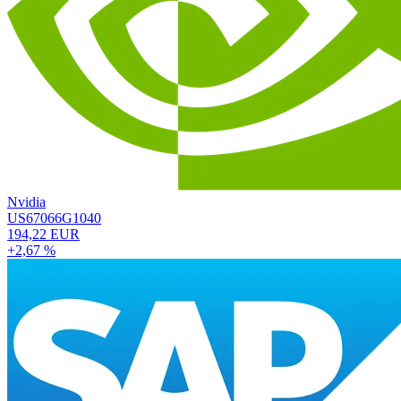
Nvidia
US67066G1040
194,22 EUR
+2,67 %