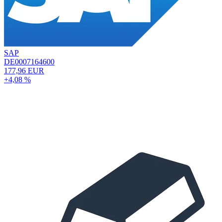
SAP
DE0007164600
177,96 EUR
+4,08 %