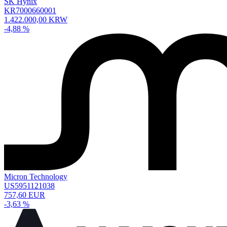
SK Hynix
KR7000660001
1.422.000,00 KRW
-4,88 %
Micron Technology
US5951121038
757,60 EUR
-3,63 %