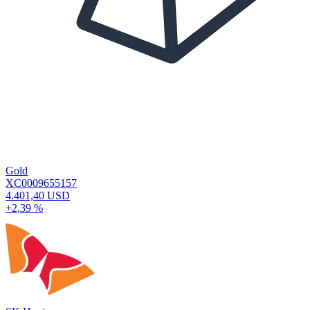
Gold
XC0009655157
4.401,40 USD
+2,39 %