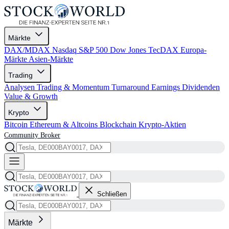
Märkte
DAX/MDAX
Nasdaq
S&P 500
Dow Jones
TecDAX
Europa-
Märkte
Asien-Märkte
Trading
Analysen
Trading & Momentum
Turnaround
Earnings
Dividenden
Value & Growth
Krypto
Bitcoin
Ethereum & Altcoins
Blockchain
Krypto-Aktien
Community
Broker
Schließen
Märkte