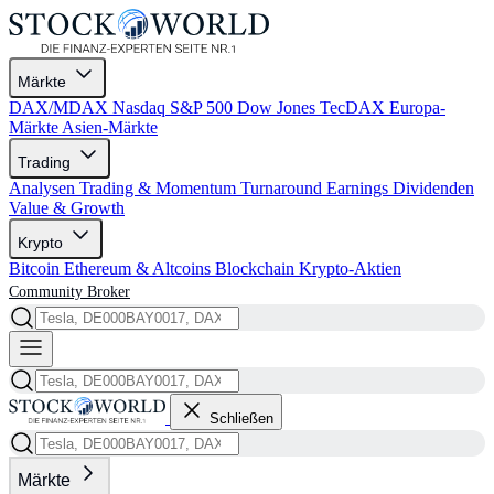
Märkte
DAX/MDAX
Nasdaq
S&P 500
Dow Jones
TecDAX
Europa-
Märkte
Asien-Märkte
Trading
Analysen
Trading & Momentum
Turnaround
Earnings
Dividenden
Value & Growth
Krypto
Bitcoin
Ethereum & Altcoins
Blockchain
Krypto-Aktien
Community
Broker
Schließen
Märkte