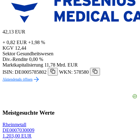
42,13
EUR
+ 0,82 EUR
+1,98 %
KGV
12,44
Sektor
Gesundheitswesen
Div.-Rendite
0,00 %
Marktkapitalisierung
11,78 Mrd. EUR
ISIN: DE0005785802
WKN: 578580
Aktiendetails öffnen
Meistgesuchte Werte
Rheinmetall
DE0007030009
1.203,00 EUR