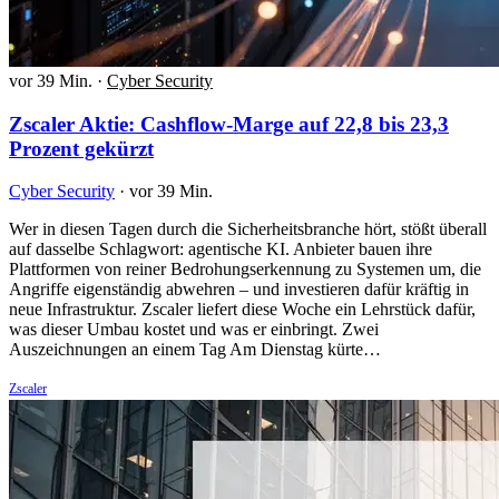
vor 39 Min.
·
Cyber Security
Zscaler Aktie: Cashflow-Marge auf 22,8 bis 23,3
Prozent gekürzt
Cyber Security
·
vor 39 Min.
Wer in diesen Tagen durch die Sicherheitsbranche hört, stößt überall
auf dasselbe Schlagwort: agentische KI. Anbieter bauen ihre
Plattformen von reiner Bedrohungserkennung zu Systemen um, die
Angriffe eigenständig abwehren – und investieren dafür kräftig in
neue Infrastruktur. Zscaler liefert diese Woche ein Lehrstück dafür,
was dieser Umbau kostet und was er einbringt. Zwei
Auszeichnungen an einem Tag Am Dienstag kürte…
Zscaler