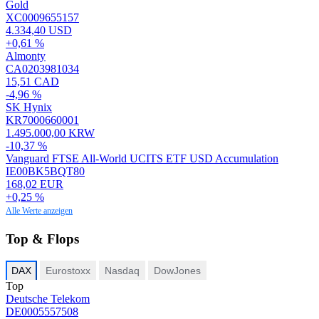
Gold
XC0009655157
4.334,40 USD
+0,61 %
Almonty
CA0203981034
15,51 CAD
-4,96 %
SK Hynix
KR7000660001
1.495.000,00 KRW
-10,37 %
Vanguard FTSE All-World UCITS ETF USD Accumulation
IE00BK5BQT80
168,02 EUR
+0,25 %
Alle Werte anzeigen
Top & Flops
DAX
Eurostoxx
Nasdaq
DowJones
Top
Deutsche Telekom
DE0005557508