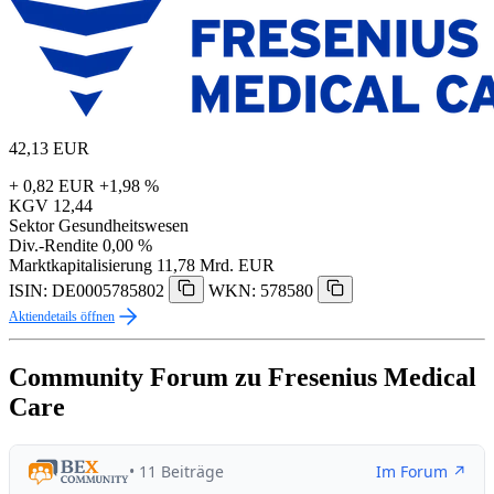
42,13
EUR
+ 0,82 EUR
+1,98 %
KGV
12,44
Sektor
Gesundheitswesen
Div.-Rendite
0,00 %
Marktkapitalisierung
11,78 Mrd. EUR
ISIN: DE0005785802
WKN: 578580
Aktiendetails öffnen
Community Forum zu Fresenius Medical
Care