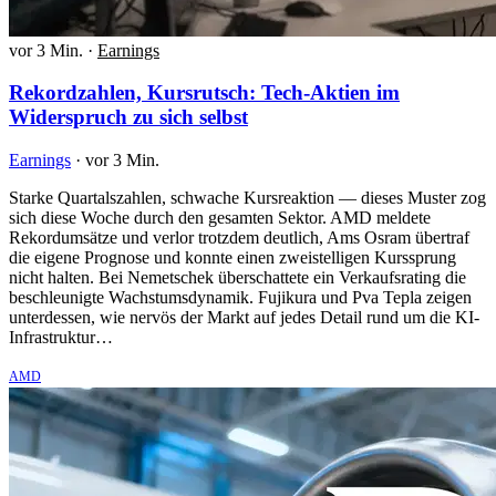
vor 3 Min.
·
Earnings
Rekordzahlen, Kursrutsch: Tech-Aktien im
Widerspruch zu sich selbst
Earnings
·
vor 3 Min.
Starke Quartalszahlen, schwache Kursreaktion — dieses Muster zog
sich diese Woche durch den gesamten Sektor. AMD meldete
Rekordumsätze und verlor trotzdem deutlich, Ams Osram übertraf
die eigene Prognose und konnte einen zweistelligen Kurssprung
nicht halten. Bei Nemetschek überschattete ein Verkaufsrating die
beschleunigte Wachstumsdynamik. Fujikura und Pva Tepla zeigen
unterdessen, wie nervös der Markt auf jedes Detail rund um die KI-
Infrastruktur…
AMD