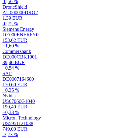
-0,56 %
DroneShield
AU000000DRO2
1,39 EUR
-0,75 %
Siemens Energy
DE000ENER6Y0
153,62 EUR
+1,60 %
Commerzbank
DE000CBK1001
39,46 EUR
+0,54 %
SAP
DE0007164600
170,60 EUR
+0,35 %
Nvidia
US67066G1040
190,40 EUR
+0,33 %
Micron Technology
US5951121038
749,00 EUR
-3,73 %