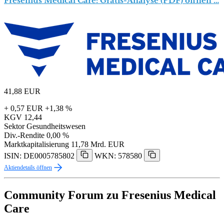
Fresenius Medical Care: Gratis-Analyse (PDF) öffnen …
41,88
EUR
+ 0,57 EUR
+1,38 %
KGV
12,44
Sektor
Gesundheitswesen
Div.-Rendite
0,00 %
Marktkapitalisierung
11,78 Mrd. EUR
ISIN: DE0005785802
WKN: 578580
Aktiendetails öffnen
Community Forum zu Fresenius Medical
Care