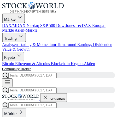
Märkte
DAX/MDAX
Nasdaq
S&P 500
Dow Jones
TecDAX
Europa-
Märkte
Asien-Märkte
Trading
Analysen
Trading & Momentum
Turnaround
Earnings
Dividenden
Value & Growth
Krypto
Bitcoin
Ethereum & Altcoins
Blockchain
Krypto-Aktien
Community
Broker
Schließen
Märkte