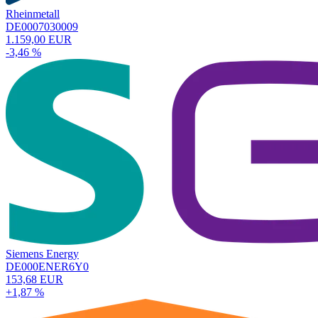
Rheinmetall
DE0007030009
1.159,00 EUR
-3,46 %
Siemens Energy
DE000ENER6Y0
153,68 EUR
+1,87 %