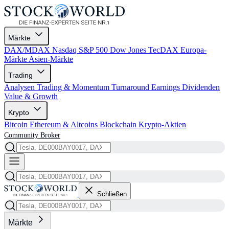
Märkte
DAX/MDAX
Nasdaq
S&P 500
Dow Jones
TecDAX
Europa-
Märkte
Asien-Märkte
Trading
Analysen
Trading & Momentum
Turnaround
Earnings
Dividenden
Value & Growth
Krypto
Bitcoin
Ethereum & Altcoins
Blockchain
Krypto-Aktien
Community
Broker
Schließen
Märkte