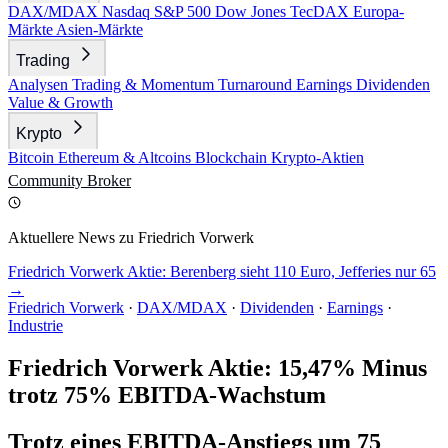
DAX/MDAX
Nasdaq
S&P 500
Dow Jones
TecDAX
Europa-
Märkte
Asien-Märkte
Trading
Analysen
Trading & Momentum
Turnaround
Earnings
Dividenden
Value & Growth
Krypto
Bitcoin
Ethereum & Altcoins
Blockchain
Krypto-Aktien
Community
Broker
Aktuellere News zu Friedrich Vorwerk
Friedrich Vorwerk Aktie: Berenberg sieht 110 Euro, Jefferies nur 65
→
Friedrich Vorwerk
·
DAX/MDAX
·
Dividenden
·
Earnings
·
Industrie
Friedrich Vorwerk Aktie: 15,47% Minus
trotz 75% EBITDA-Wachstum
Trotz eines EBITDA-Anstiegs um 75