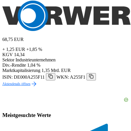
68,75
EUR
+ 1,25 EUR
+1,85 %
KGV
14,34
Sektor
Industrieunternehmen
Div.-Rendite
1,04 %
Marktkapitalisierung
1,35 Mrd. EUR
ISIN: DE000A255F11
WKN: A255F1
Aktiendetails öffnen
Meistgesuchte Werte