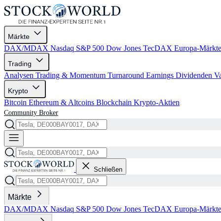
Märkte
DAX/MDAX
Nasdaq
S&P 500
Dow Jones
TecDAX
Europa-Märkt
Trading
Analysen
Trading & Momentum
Turnaround
Earnings
Dividenden
V
Krypto
Bitcoin
Ethereum & Altcoins
Blockchain
Krypto-Aktien
Community
Broker
Schließen
Märkte
DAX/MDAX
Nasdaq
S&P 500
Dow Jones
TecDAX
Europa-Märkt