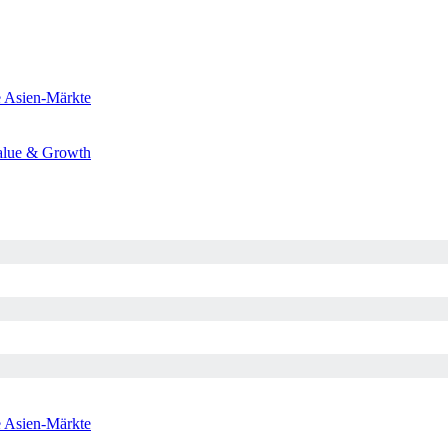
e
Asien-Märkte
alue & Growth
e
Asien-Märkte