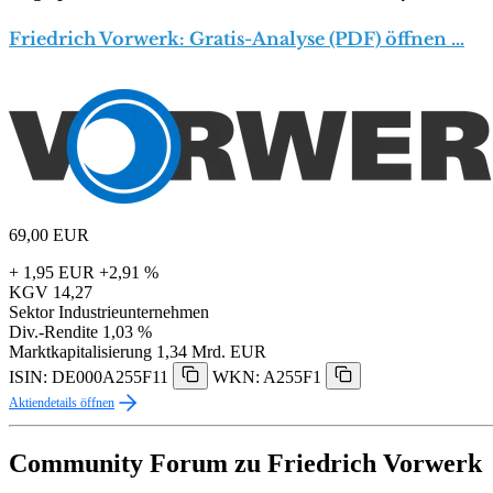
Friedrich Vorwerk: Gratis-Analyse (PDF) öffnen …
69,00
EUR
+ 1,95 EUR
+2,91 %
KGV
14,27
Sektor
Industrieunternehmen
Div.-Rendite
1,03 %
Marktkapitalisierung
1,34 Mrd. EUR
ISIN: DE000A255F11
WKN: A255F1
Aktiendetails öffnen
Community Forum zu Friedrich Vorwerk