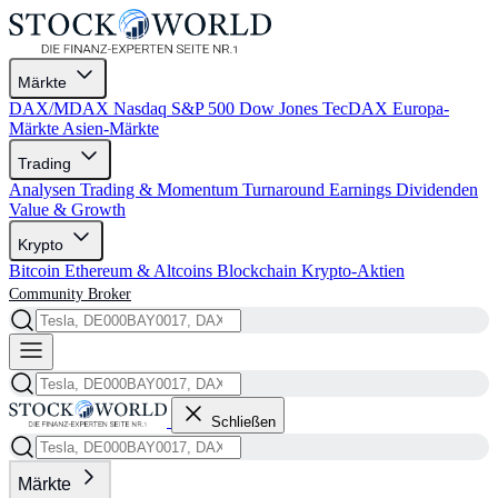
Märkte
DAX/MDAX
Nasdaq
S&P 500
Dow Jones
TecDAX
Europa-
Märkte
Asien-Märkte
Trading
Analysen
Trading & Momentum
Turnaround
Earnings
Dividenden
Value & Growth
Krypto
Bitcoin
Ethereum & Altcoins
Blockchain
Krypto-Aktien
Community
Broker
Schließen
Märkte