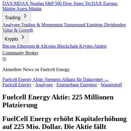
DAX/MDAX
Nasdaq
S&P 500
Dow Jones
TecDAX
Europa-
Märkte
Asien-Märkte
Trading
Analysen
Trading & Momentum
Turnaround
Earnings
Dividenden
Value & Growth
Krypto
Bitcoin
Ethereum & Altcoins
Blockchain
Krypto-Aktien
Community
Broker
Aktuellere News zu Fuelcell Energy
Fuelcell Energy Aktie: Siemens-Allianz für Datacenter →
Fuelcell Energy
·
Analysen
·
Erneuerbare Energien
·
Wasserstoff
Fuelcell Energy Aktie: 225 Millionen
Platzierung
FuelCell Energy erhöht Kapitalerhöhung
auf 225 Mio. Dollar. Die Aktie fällt