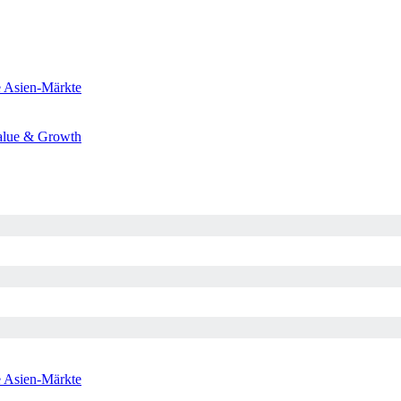
e
Asien-Märkte
alue & Growth
e
Asien-Märkte