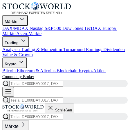
Märkte
DAX/MDAX
Nasdaq
S&P 500
Dow Jones
TecDAX
Europa-
Märkte
Asien-Märkte
Trading
Analysen
Trading & Momentum
Turnaround
Earnings
Dividenden
Value & Growth
Krypto
Bitcoin
Ethereum & Altcoins
Blockchain
Krypto-Aktien
Community
Broker
Schließen
Märkte