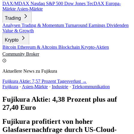
DAX/MDAX
Nasdaq
S&P 500
Dow Jones
TecDAX
Europa-
Märkte
Asien-Märkte
Trading
Analysen
Trading & Momentum
Turnaround
Earnings
Dividenden
Value & Growth
Krypto
Bitcoin
Ethereum & Altcoins
Blockchain
Krypto-Aktien
Community
Broker
Aktuellere News zu Fujikura
Fujikura Aktie: 7,57 Prozent Tagesverlust →
Fujikura
·
Asien-Märkte
·
Industrie
·
Telekommunikation
Fujikura Aktie: 4,38 Prozent plus auf
27,40 Euro
Fujikura profitiert von hoher
Glasfasernachfrage durch US-Cloud-