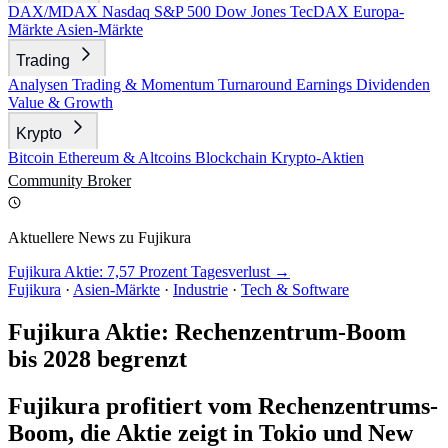
DAX/MDAX
Nasdaq
S&P 500
Dow Jones
TecDAX
Europa-
Märkte
Asien-Märkte
Trading
Analysen
Trading & Momentum
Turnaround
Earnings
Dividenden
Value & Growth
Krypto
Bitcoin
Ethereum & Altcoins
Blockchain
Krypto-Aktien
Community
Broker
Aktuellere News zu Fujikura
Fujikura Aktie: 7,57 Prozent Tagesverlust →
Fujikura
·
Asien-Märkte
·
Industrie
·
Tech & Software
Fujikura Aktie: Rechenzentrum-Boom
bis 2028 begrenzt
Fujikura profitiert vom Rechenzentrums-
Boom, die Aktie zeigt in Tokio und New