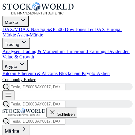
Märkte
DAX/MDAX
Nasdaq
S&P 500
Dow Jones
TecDAX
Europa-
Märkte
Asien-Märkte
Trading
Analysen
Trading & Momentum
Turnaround
Earnings
Dividenden
Value & Growth
Krypto
Bitcoin
Ethereum & Altcoins
Blockchain
Krypto-Aktien
Community
Broker
Schließen
Märkte