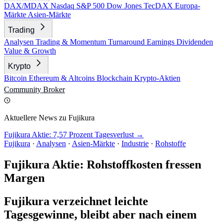
DAX/MDAX
Nasdaq
S&P 500
Dow Jones
TecDAX
Europa-
Märkte
Asien-Märkte
Trading
Analysen
Trading & Momentum
Turnaround
Earnings
Dividenden
Value & Growth
Krypto
Bitcoin
Ethereum & Altcoins
Blockchain
Krypto-Aktien
Community
Broker
Aktuellere News zu Fujikura
Fujikura Aktie: 7,57 Prozent Tagesverlust →
Fujikura
·
Analysen
·
Asien-Märkte
·
Industrie
·
Rohstoffe
Fujikura Aktie: Rohstoffkosten fressen
Margen
Fujikura verzeichnet leichte
Tagesgewinne, bleibt aber nach einem