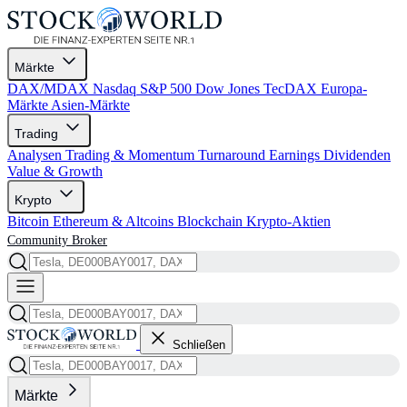
Märkte
DAX/MDAX
Nasdaq
S&P 500
Dow Jones
TecDAX
Europa-
Märkte
Asien-Märkte
Trading
Analysen
Trading & Momentum
Turnaround
Earnings
Dividenden
Value & Growth
Krypto
Bitcoin
Ethereum & Altcoins
Blockchain
Krypto-Aktien
Community
Broker
Schließen
Märkte