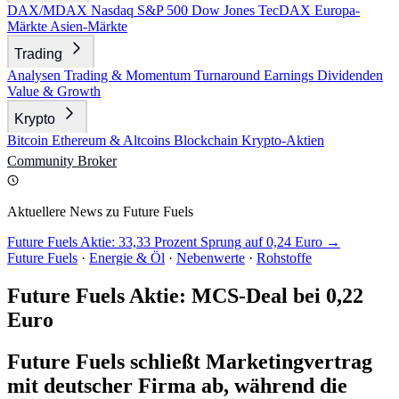
DAX/MDAX
Nasdaq
S&P 500
Dow Jones
TecDAX
Europa-
Märkte
Asien-Märkte
Trading
Analysen
Trading & Momentum
Turnaround
Earnings
Dividenden
Value & Growth
Krypto
Bitcoin
Ethereum & Altcoins
Blockchain
Krypto-Aktien
Community
Broker
Aktuellere News zu Future Fuels
Future Fuels Aktie: 33,33 Prozent Sprung auf 0,24 Euro →
Future Fuels
·
Energie & Öl
·
Nebenwerte
·
Rohstoffe
Future Fuels Aktie: MCS-Deal bei 0,22
Euro
Future Fuels schließt Marketingvertrag
mit deutscher Firma ab, während die