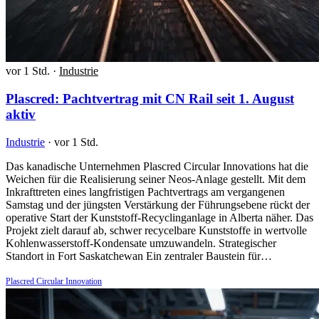
vor 1 Std.
·
Industrie
Plascred: Pachtvertrag mit CN Rail seit 1. August
aktiv
Industrie
·
vor 1 Std.
Das kanadische Unternehmen Plascred Circular Innovations hat die
Weichen für die Realisierung seiner Neos-Anlage gestellt. Mit dem
Inkrafttreten eines langfristigen Pachtvertrags am vergangenen
Samstag und der jüngsten Verstärkung der Führungsebene rückt der
operative Start der Kunststoff-Recyclinganlage in Alberta näher. Das
Projekt zielt darauf ab, schwer recycelbare Kunststoffe in wertvolle
Kohlenwasserstoff-Kondensate umzuwandeln. Strategischer
Standort in Fort Saskatchewan Ein zentraler Baustein für…
Plascred Circular Innovation