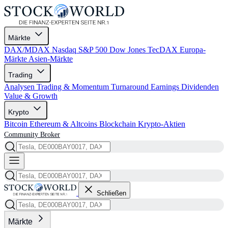
Märkte
DAX/MDAX
Nasdaq
S&P 500
Dow Jones
TecDAX
Europa-
Märkte
Asien-Märkte
Trading
Analysen
Trading & Momentum
Turnaround
Earnings
Dividenden
Value & Growth
Krypto
Bitcoin
Ethereum & Altcoins
Blockchain
Krypto-Aktien
Community
Broker
Schließen
Märkte