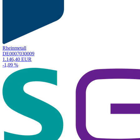
Rheinmetall
DE0007030009
1.146,40 EUR
-1,09 %