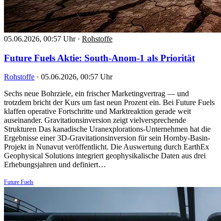
05.06.2026, 00:57 Uhr
·
Rohstoffe
Future Fuels Aktie: South-Anom-1 als Priorität
Rohstoffe
·
05.06.2026, 00:57 Uhr
Sechs neue Bohrziele, ein frischer Marketingvertrag — und
trotzdem bricht der Kurs um fast neun Prozent ein. Bei Future Fuels
klaffen operative Fortschritte und Marktreaktion gerade weit
auseinander. Gravitationsinversion zeigt vielversprechende
Strukturen Das kanadische Uranexplorations-Unternehmen hat die
Ergebnisse einer 3D-Gravitationsinversion für sein Hornby-Basin-
Projekt in Nunavut veröffentlicht. Die Auswertung durch EarthEx
Geophysical Solutions integriert geophysikalische Daten aus drei
Erhebungsjahren und definiert…
Future Fuels