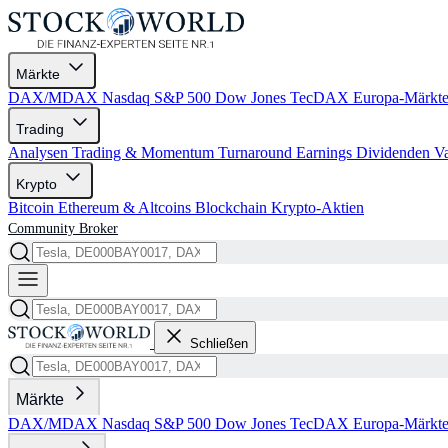
Märkte
DAX/MDAX
Nasdaq
S&P 500
Dow Jones
TecDAX
Europa-Märkt
Trading
Analysen
Trading & Momentum
Turnaround
Earnings
Dividenden
V
Krypto
Bitcoin
Ethereum & Altcoins
Blockchain
Krypto-Aktien
Community
Broker
Schließen
Märkte
DAX/MDAX
Nasdaq
S&P 500
Dow Jones
TecDAX
Europa-Märkt