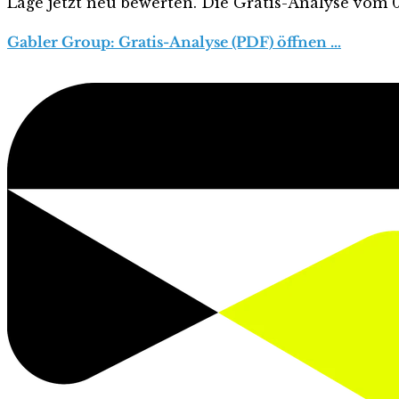
Lage jetzt neu bewerten. Die Gratis-Analyse vom 07
Gabler Group: Gratis-Analyse (PDF) öffnen …