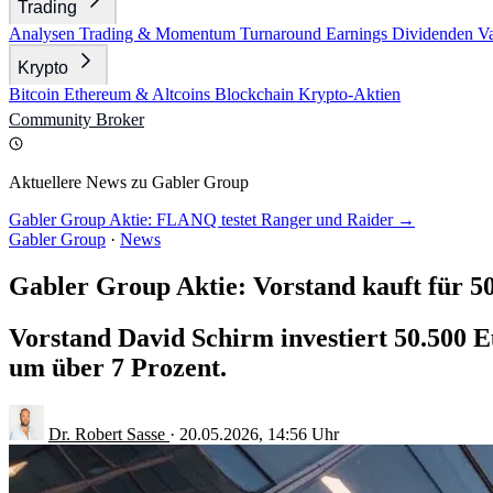
Trading
Analysen
Trading & Momentum
Turnaround
Earnings
Dividenden
V
Krypto
Bitcoin
Ethereum & Altcoins
Blockchain
Krypto-Aktien
Community
Broker
Aktuellere News zu Gabler Group
Gabler Group Aktie: FLANQ testet Ranger und Raider →
Gabler Group
·
News
Gabler Group Aktie: Vorstand kauft für 5
Vorstand David Schirm investiert 50.500 E
um über 7 Prozent.
Dr. Robert Sasse
·
20.05.2026, 14:56 Uhr