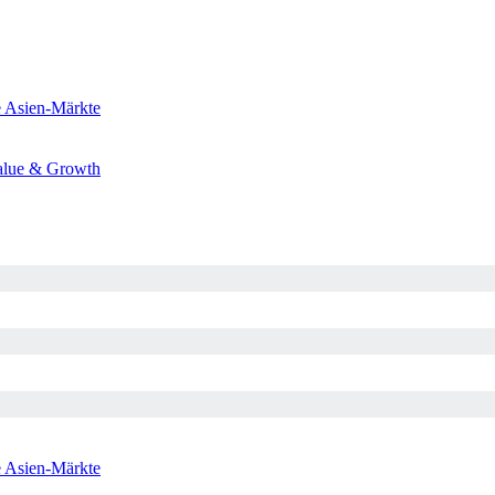
e
Asien-Märkte
alue & Growth
e
Asien-Märkte