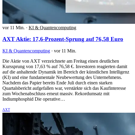
vor 11 Min.
·
KI & Quantencomputing
AXT Aktie: 17,6-Prozent-Sprung auf 76,58 Euro
KI & Quantencomputing
·
vor 11 Min.
Die Aktie von AXT verzeichnete am Freitag einen deutlichen
Kurssprung von 17,63 % auf 76,58 €. Investoren reagierten damit
auf die anhaltende Dynamik im Bereich der künstlichen Intelligenz
(KI) und eine fundamentale Neubewertung des Unternehmens.
Nachdem das Papier bereits Ende Juli durch einen starken
Quartalsbericht aufgefallen war, verstärkte sich das Kaufinteresse
zum Wochenabschluss erneut massiv. Rekordumsatz mit
Indiumphosphid Die operative…
AXT