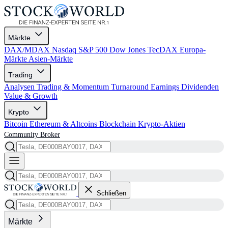
Märkte
DAX/MDAX
Nasdaq
S&P 500
Dow Jones
TecDAX
Europa-
Märkte
Asien-Märkte
Trading
Analysen
Trading & Momentum
Turnaround
Earnings
Dividenden
Value & Growth
Krypto
Bitcoin
Ethereum & Altcoins
Blockchain
Krypto-Aktien
Community
Broker
Schließen
Märkte