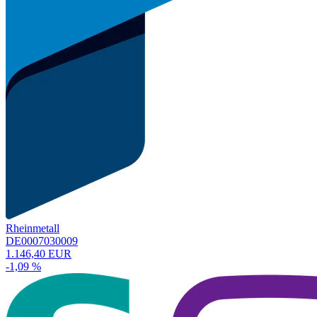
Rheinmetall
DE0007030009
1.146,40 EUR
-1,09 %