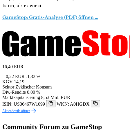
kann, als es wirkt.
GameStop: Gratis-Analyse (PDF) öffnen …
16,40
EUR
– 0,22 EUR
-1,32 %
KGV
14,19
Sektor
Zyklischer Konsum
Div.-Rendite
0,00 %
Marktkapitalisierung
8,53 Mrd. EUR
ISIN: US36467W1099
WKN: A0HGDX
Aktiendetails öffnen
Community Forum zu GameStop