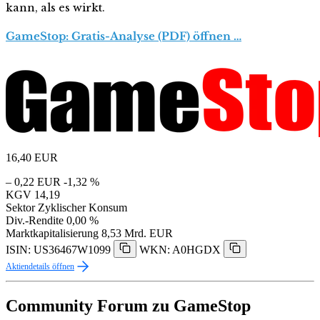
kann, als es wirkt.
GameStop: Gratis-Analyse (PDF) öffnen …
16,40
EUR
– 0,22 EUR
-1,32 %
KGV
14,19
Sektor
Zyklischer Konsum
Div.-Rendite
0,00 %
Marktkapitalisierung
8,53 Mrd. EUR
ISIN: US36467W1099
WKN: A0HGDX
Aktiendetails öffnen
Community Forum zu GameStop