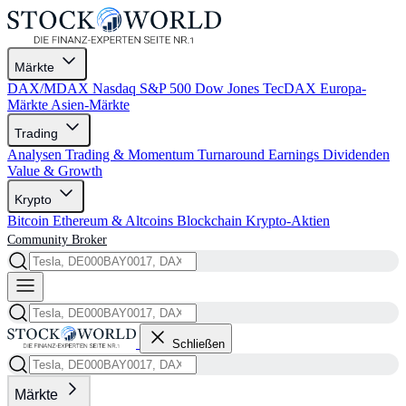
Märkte
DAX/MDAX
Nasdaq
S&P 500
Dow Jones
TecDAX
Europa-
Märkte
Asien-Märkte
Trading
Analysen
Trading & Momentum
Turnaround
Earnings
Dividenden
Value & Growth
Krypto
Bitcoin
Ethereum & Altcoins
Blockchain
Krypto-Aktien
Community
Broker
Schließen
Märkte