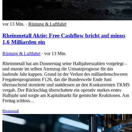
vor 13 Min.
·
Rüstung & Luftfahrt
Rheinmetall Aktie: Free Cashflow bricht auf minus
1,6 Milliarden ein
Rüstung & Luftfahrt
·
vor 13 Min.
Rheinmetall hat am Donnerstag seine Halbjahreszahlen vorgelegt –
und musste im selben Atemzug die Umsatzprognose für das
laufende Jahr kappen. Grund ist der Verlust des milliardenschweren
Fregattenprogramms F126, das die Bundeswehr Ende Juni
überraschend stornierte und stattdessen an den Konkurrenten TKMS
vergab. Der Rückschlag überschattete ein operativ starkes erstes
Halbjahr und sorgte am Kapitalmarkt für gemischte Reaktionen. Am
Freitag schloss…
Rheinmetall