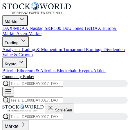
Märkte
DAX/MDAX
Nasdaq
S&P 500
Dow Jones
TecDAX
Europa-
Märkte
Asien-Märkte
Trading
Analysen
Trading & Momentum
Turnaround
Earnings
Dividenden
Value & Growth
Krypto
Bitcoin
Ethereum & Altcoins
Blockchain
Krypto-Aktien
Community
Broker
Schließen
Märkte