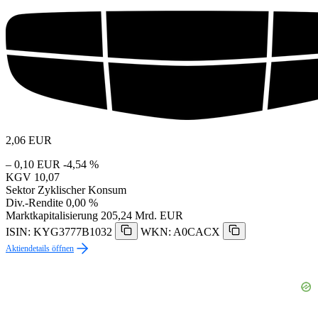
2,06
EUR
– 0,10 EUR
-4,54 %
KGV
10,07
Sektor
Zyklischer Konsum
Div.-Rendite
0,00 %
Marktkapitalisierung
205,24 Mrd. EUR
ISIN: KYG3777B1032
WKN: A0CACX
Aktiendetails öffnen