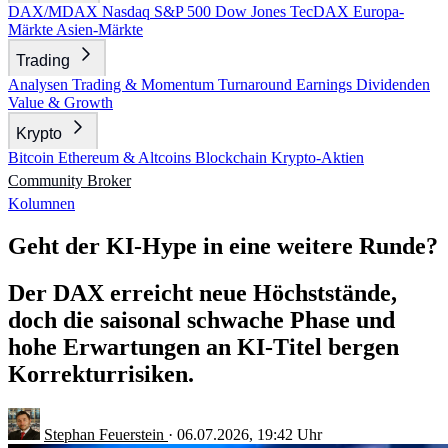
DAX/MDAX
Nasdaq
S&P 500
Dow Jones
TecDAX
Europa-
Märkte
Asien-Märkte
Trading
Analysen
Trading & Momentum
Turnaround
Earnings
Dividenden
Value & Growth
Krypto
Bitcoin
Ethereum & Altcoins
Blockchain
Krypto-Aktien
Community
Broker
Kolumnen
Geht der KI-Hype in eine weitere Runde?
Der DAX erreicht neue Höchststände,
doch die saisonal schwache Phase und
hohe Erwartungen an KI-Titel bergen
Korrekturrisiken.
Stephan Feuerstein
·
06.07.2026, 19:42 Uhr