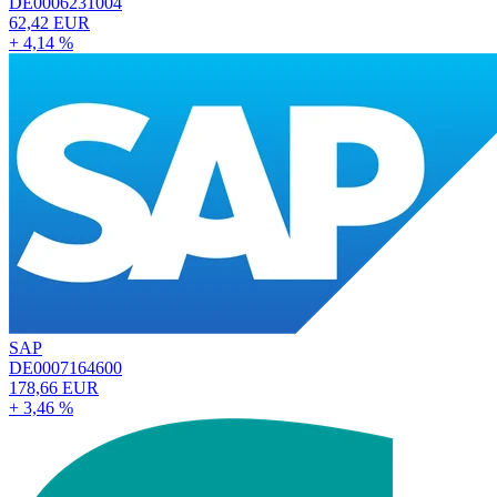
DE0006231004
62,42 EUR
+ 4,14 %
SAP
DE0007164600
178,66 EUR
+ 3,46 %