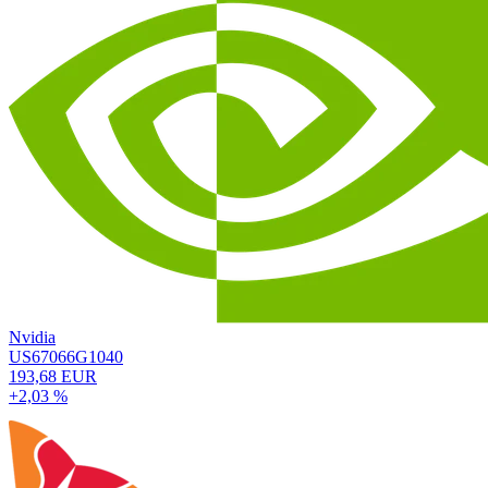
Nvidia
US67066G1040
193,68 EUR
+2,03 %