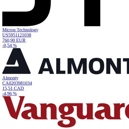
Micron Technology
US5951121038
760,90 EUR
-0,54 %
Almonty
CA0203981034
15,51 CAD
-4,96 %