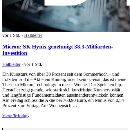
vor 1 Std.
·
Halbleiter
Micron: SK Hynix genehmigt 38,3-Milliarden-
Investition
Halbleiter
·
vor 1 Std.
Ein Kurssturz von über 30 Prozent seit dem Sommerhoch – und
trotzdem soll die Aktie ein Kaufargument sein? Genau das ist meine
These zu Micron Technology in dieser Woche. Der Speicherchip-
Hersteller zeigt gerade, wie stark sich kurzfristige Kursnervosität
und langfristige Fundamentaldaten auseinanderentwickeln können.
Am Freitag schloss die Aktie bei 760,90 Euro, ein Minus von 0,54
Prozent zum Vortag. Auf Wochensicht…
Micron Technology