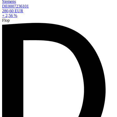
Siemens
DE0007236101
280,60 EUR
+ 2,56 %
Flop