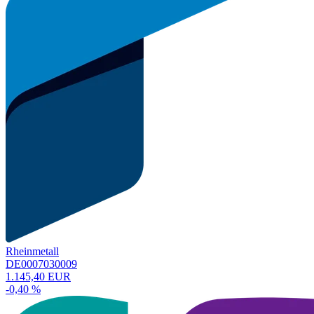
Rheinmetall
DE0007030009
1.145,40 EUR
-0,40 %