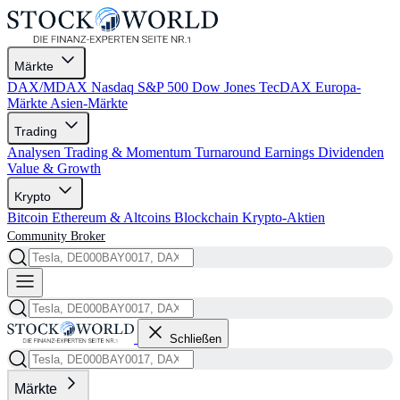
Märkte
DAX/MDAX
Nasdaq
S&P 500
Dow Jones
TecDAX
Europa-
Märkte
Asien-Märkte
Trading
Analysen
Trading & Momentum
Turnaround
Earnings
Dividenden
Value & Growth
Krypto
Bitcoin
Ethereum & Altcoins
Blockchain
Krypto-Aktien
Community
Broker
Schließen
Märkte