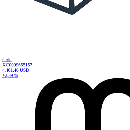
Gold
XC0009655157
4.401,40 USD
+2,39 %