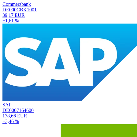
Commerzbank
DE000CBK1001
39,17 EUR
+1,61 %
SAP
DE0007164600
178,66 EUR
+3,46 %