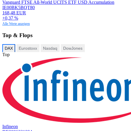
Vanguard FTSE All-World UCITS ETF USD Accumulation
IE00BK5BQT80
168,48 EUR
+0,37 %
Alle Werte anzeigen
Top & Flops
DAX
Eurostoxx
Nasdaq
DowJones
Top
Infineon