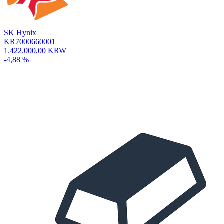
SK Hynix
KR7000660001
1.422.000,00 KRW
-4,88 %