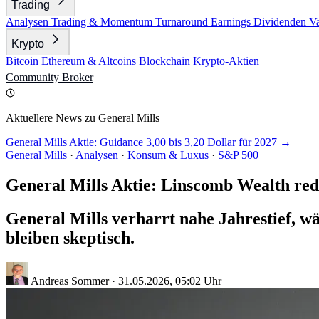
Trading
Analysen
Trading & Momentum
Turnaround
Earnings
Dividenden
V
Krypto
Bitcoin
Ethereum & Altcoins
Blockchain
Krypto-Aktien
Community
Broker
Aktuellere News zu General Mills
General Mills Aktie: Guidance 3,00 bis 3,20 Dollar für 2027 →
General Mills
·
Analysen
·
Konsum & Luxus
·
S&P 500
General Mills Aktie: Linscomb Wealth red
General Mills verharrt nahe Jahrestief, wä
bleiben skeptisch.
Andreas Sommer
·
31.05.2026, 05:02 Uhr