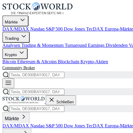
Märkte
DAX/MDAX
Nasdaq
S&P 500
Dow Jones
TecDAX
Europa-Märkt
Trading
Analysen
Trading & Momentum
Turnaround
Earnings
Dividenden
V
Krypto
Bitcoin
Ethereum & Altcoins
Blockchain
Krypto-Aktien
Community
Broker
Schließen
Märkte
DAX/MDAX
Nasdaq
S&P 500
Dow Jones
TecDAX
Europa-Märkt