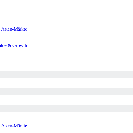
e
Asien-Märkte
alue & Growth
e
Asien-Märkte