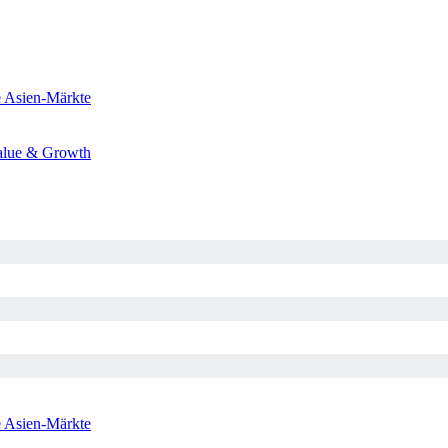
e
Asien-Märkte
alue & Growth
e
Asien-Märkte