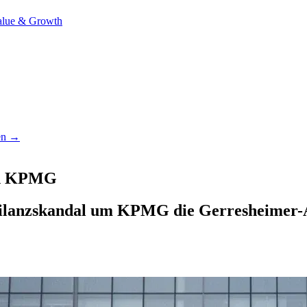
alue & Growth
nen →
gen KPMG
 Bilanzskandal um KPMG die Gerresheimer-A