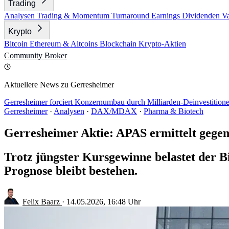
Trading
Analysen
Trading & Momentum
Turnaround
Earnings
Dividenden
V
Krypto
Bitcoin
Ethereum & Altcoins
Blockchain
Krypto-Aktien
Community
Broker
Aktuellere News zu Gerresheimer
Gerresheimer forciert Konzernumbau durch Milliarden-Deinvestitio
Gerresheimer
·
Analysen
·
DAX/MDAX
·
Pharma & Biotech
Gerresheimer Aktie: APAS ermittelt ge
Trotz jüngster Kursgewinne belastet der
Prognose bleibt bestehen.
Felix Baarz
·
14.05.2026, 16:48 Uhr