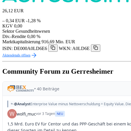
26,12
EUR
– 0,34 EUR
-1,28 %
KGV
0,00
Sektor
Gesundheitswesen
Div.-Rendite
0,00 %
Marktkapitalisierung
916,69 Mio. EUR
ISIN: DE000A0LD6E6
WKN: A0LD6E
Aktiendetails öffnen
Community Forum zu Gerresheimer