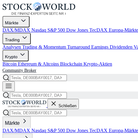
Märkte
DAX/MDAX
Nasdaq
S&P 500
Dow Jones
TecDAX
Europa-Märkt
Trading
Analysen
Trading & Momentum
Turnaround
Earnings
Dividenden
V
Krypto
Bitcoin
Ethereum & Altcoins
Blockchain
Krypto-Aktien
Community
Broker
Schließen
Märkte
DAX/MDAX
Nasdaq
S&P 500
Dow Jones
TecDAX
Europa-Märkt