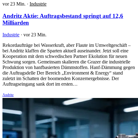
vor 23 Min.
·
Industrie
Andritz Aktie: Auftragsbestand springt auf 12,6
Milliarden
Industrie
·
vor 23 Min.
Rekordaufträge bei Wasserkraft, aber Flaute im Umweltgeschäft –
bei Andritz klaffen die Sparten aktuell auseinander. Jetzt soll eine
Kooperation mit dem schwedischen Partner Ekolution für neuen
Schwung sorgen. Gemeinsam skalieren die Grazer die industrielle
Produktion von hanfbasierten Dämmstoffen. Hanf-Dämmung gegen
die Auftragsdelle Der Bereich „Environment & Energy“ stand
zuletzt im Schatten der boomenden Konzernergebnisse. Der
Auftragseingang sank dort im ersten…
Andritz