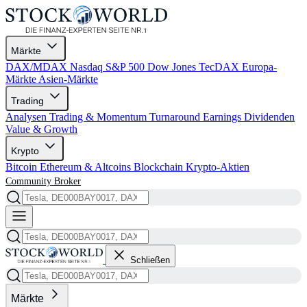
Märkte
DAX/MDAX
Nasdaq
S&P 500
Dow Jones
TecDAX
Europa-
Märkte
Asien-Märkte
Trading
Analysen
Trading & Momentum
Turnaround
Earnings
Dividenden
Value & Growth
Krypto
Bitcoin
Ethereum & Altcoins
Blockchain
Krypto-Aktien
Community
Broker
Schließen
Märkte