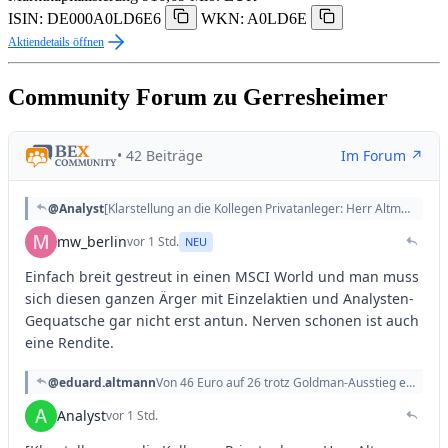
ISIN: DE000A0LD6E6
WKN: A0LD6E
Aktiendetails öffnen
Community Forum zu Gerresheimer