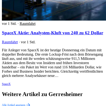
vor 1 Std.
·
Raumfahrt
SpaceX Aktie: Analysten-Kluft von 240 zu 62 Dollar
Raumfahrt
·
vor 1 Std.
Für Anleger von SpaceX ist der heutige Donnerstag ein Datum mit
doppelter Bedeutung. Die erste Lockup-Frist nach dem Börsengang
läuft aus, und mit ihr werden schätzungsweise 911,5 Millionen
Aktien aus dem Besitz von Insidern und frühen Investoren
handelbar – ein Paket im Wert von rund 116 Milliarden Dollar, wie
Forbes und Business Insider berichten. Gleichzeitig veröffentlichten
gleich mehrere Analysehäuser neue…
SpaceX
Weitere Artikel zu Gerresheimer
Alle Artikel anzeigen