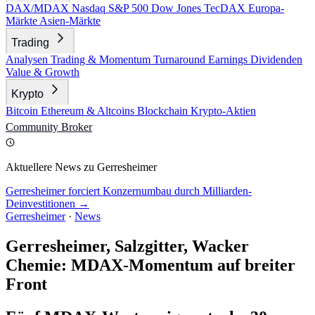
DAX/MDAX
Nasdaq
S&P 500
Dow Jones
TecDAX
Europa-
Märkte
Asien-Märkte
Trading
Analysen
Trading & Momentum
Turnaround
Earnings
Dividenden
Value & Growth
Krypto
Bitcoin
Ethereum & Altcoins
Blockchain
Krypto-Aktien
Community
Broker
Aktuellere News zu Gerresheimer
Gerresheimer forciert Konzernumbau durch Milliarden-
Deinvestitionen →
Gerresheimer
·
News
Gerresheimer, Salzgitter, Wacker
Chemie: MDAX-Momentum auf breiter
Front