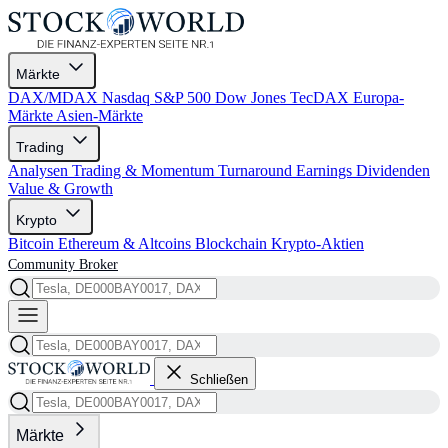
Märkte
DAX/MDAX
Nasdaq
S&P 500
Dow Jones
TecDAX
Europa-
Märkte
Asien-Märkte
Trading
Analysen
Trading & Momentum
Turnaround
Earnings
Dividenden
Value & Growth
Krypto
Bitcoin
Ethereum & Altcoins
Blockchain
Krypto-Aktien
Community
Broker
Schließen
Märkte