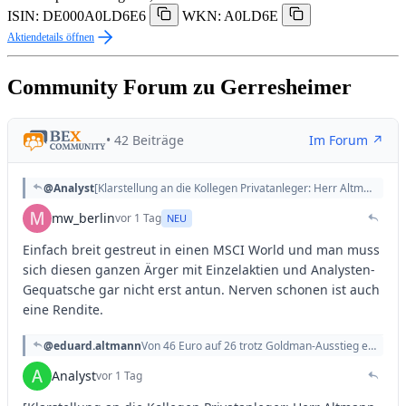
ISIN: DE000A0LD6E6
WKN: A0LD6E
Aktiendetails öffnen
Community Forum zu Gerresheimer