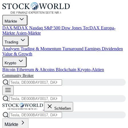
Märkte
DAX/MDAX
Nasdaq
S&P 500
Dow Jones
TecDAX
Europa-
Märkte
Asien-Märkte
Trading
Analysen
Trading & Momentum
Turnaround
Earnings
Dividenden
Value & Growth
Krypto
Bitcoin
Ethereum & Altcoins
Blockchain
Krypto-Aktien
Community
Broker
Schließen
Märkte