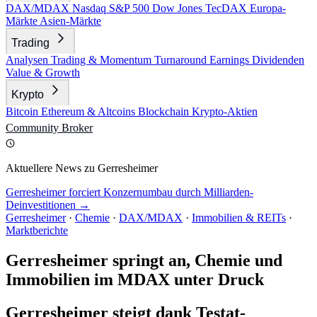
DAX/MDAX
Nasdaq
S&P 500
Dow Jones
TecDAX
Europa-
Märkte
Asien-Märkte
Trading
Analysen
Trading & Momentum
Turnaround
Earnings
Dividenden
Value & Growth
Krypto
Bitcoin
Ethereum & Altcoins
Blockchain
Krypto-Aktien
Community
Broker
Aktuellere News zu Gerresheimer
Gerresheimer forciert Konzernumbau durch Milliarden-
Deinvestitionen →
Gerresheimer
·
Chemie
·
DAX/MDAX
·
Immobilien & REITs
·
Marktberichte
Gerresheimer springt an, Chemie und
Immobilien im MDAX unter Druck
Gerresheimer steigt dank Testat-