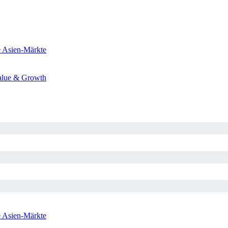
e
Asien-Märkte
alue & Growth
e
Asien-Märkte