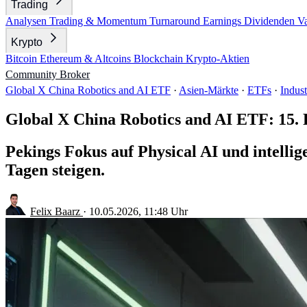
Trading
Analysen
Trading & Momentum
Turnaround
Earnings
Dividenden
V
Krypto
Bitcoin
Ethereum & Altcoins
Blockchain
Krypto-Aktien
Community
Broker
Global X China Robotics and AI ETF
·
Asien-Märkte
·
ETFs
·
Indust
Global X China Robotics and AI ETF: 15. F
Pekings Fokus auf Physical AI und intelli
Tagen steigen.
Felix Baarz
·
10.05.2026, 11:48 Uhr