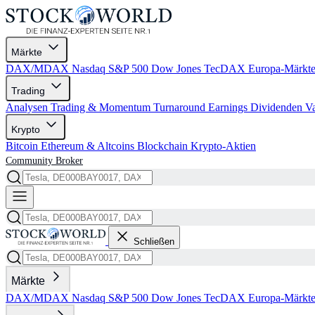
Märkte
DAX/MDAX
Nasdaq
S&P 500
Dow Jones
TecDAX
Europa-Märkt
Trading
Analysen
Trading & Momentum
Turnaround
Earnings
Dividenden
V
Krypto
Bitcoin
Ethereum & Altcoins
Blockchain
Krypto-Aktien
Community
Broker
Schließen
Märkte
DAX/MDAX
Nasdaq
S&P 500
Dow Jones
TecDAX
Europa-Märkt