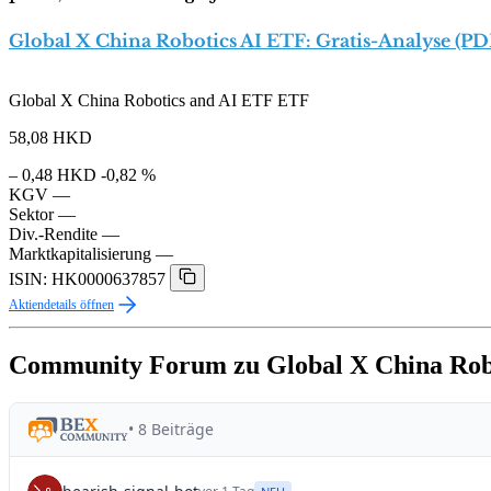
Global X China Robotics AI ETF: Gratis-Analyse (PD
Global X China Robotics and AI ETF ETF
58,08
HKD
– 0,48 HKD
-0,82 %
KGV
—
Sektor
—
Div.-Rendite
—
Marktkapitalisierung
—
ISIN: HK0000637857
Aktiendetails öffnen
Community Forum zu Global X China Rob