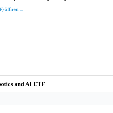
F) öffnen …
otics and AI ETF