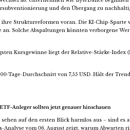
zersubventionierung und den Übergang zu nachhalti
o ihre Strukturreformen voran. Die KI-Chip-Sparte 
 an. Solche Abspaltungen könnten verborgene Wert
gsten Kursgewinne liegt der Relative-Stärke-Index (
0-Tage-Durchschnitt von 7,55 USD. Hält der Trend 
 ETF-Anleger sollten jetzt genauer hinschauen
ehen auf den ersten Blick harmlos aus – sind es abe
tis-Analyse vom 06. August zeigt, warum Abwarten ris