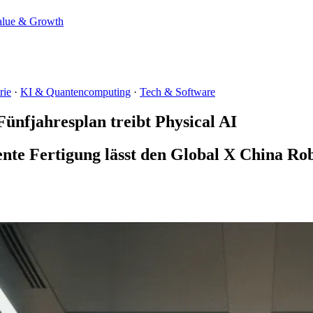
alue & Growth
rie
·
KI & Quantencomputing
·
Tech & Software
ünfjahresplan treibt Physical AI
gente Fertigung lässt den Global X China Ro