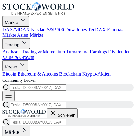
Märkte
DAX/MDAX
Nasdaq
S&P 500
Dow Jones
TecDAX
Europa-
Märkte
Asien-Märkte
Trading
Analysen
Trading & Momentum
Turnaround
Earnings
Dividenden
Value & Growth
Krypto
Bitcoin
Ethereum & Altcoins
Blockchain
Krypto-Aktien
Community
Broker
Schließen
Märkte