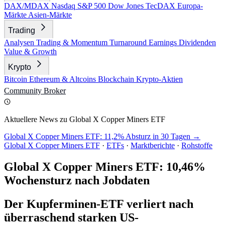
DAX/MDAX
Nasdaq
S&P 500
Dow Jones
TecDAX
Europa-
Märkte
Asien-Märkte
Trading
Analysen
Trading & Momentum
Turnaround
Earnings
Dividenden
Value & Growth
Krypto
Bitcoin
Ethereum & Altcoins
Blockchain
Krypto-Aktien
Community
Broker
Aktuellere News zu Global X Copper Miners ETF
Global X Copper Miners ETF: 11,2% Absturz in 30 Tagen →
Global X Copper Miners ETF
·
ETFs
·
Marktberichte
·
Rohstoffe
Global X Copper Miners ETF: 10,46%
Wochensturz nach Jobdaten
Der Kupferminen-ETF verliert nach
überraschend starken US-